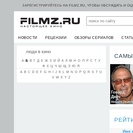
ЗАРЕГИСТРИРУЙТЕСЬ
НА FILMZ.RU, ЧТОБЫ ОБСУЖДАТЬ И О
НОВОСТИ
РЕЦЕНЗИИ
ОБЗОРЫ СЕРИАЛОВ
СТАТ
люди в кино
САМЫ
А
Б
В
Г
Д
Е
Ж
З
И
Й
К
Л
М
Н
О
П
Р
С
Т
У
Ф
Х
Ц
Ч
Ш
Щ
Э
Ю
Я
A
B
C
D
E
F
G
H
I
J
K
L
M
N
O
P
Q
R
S
T
U
V
W
X
Y
Z
Говард
Дейч
Howard Deutch
РЕЙТ
Имя 