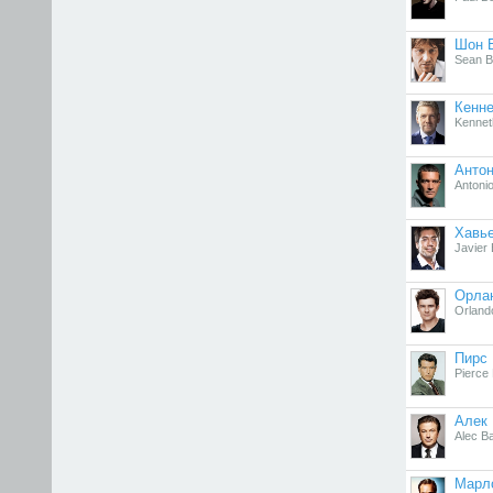
Шон 
Sean 
Кенне
Kennet
Анто
Antoni
Хавь
Javier
Орла
Orland
Пирс
Pierce
Алек
Alec B
Марл