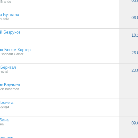
03.
 Brando
я Бутелла
06.
outella
й Безруков
18.
на Бонэм Картер
26.
 Bonham Carter
 Бернтал
20.
rnthal
ик Боузмен
ick Boseman
 Бойега
oyega
Бана
09.
ana
 Буслов