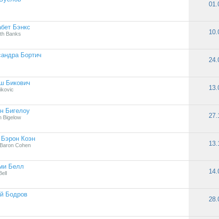
01.
бет Бэнкс
10.
eth Banks
сандра Бортич
24.
ш Бикович
13.
ikovic
н Бигелоу
27.
n Bigelow
 Бэрон Коэн
13.
Baron Cohen
ми Белл
14.
ell
й Бодров
28.