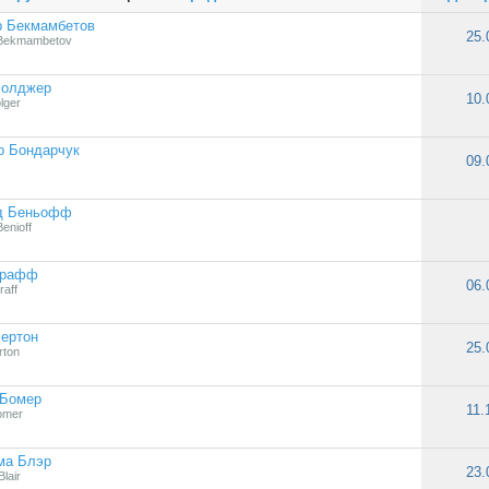
р Бекмамбетов
25.
 Bekmambetov
Болджер
10.
lger
р Бондарчук
09.
д Беньофф
enioff
Брафф
06.
raff
ертон
25.
rton
 Бомер
11.
omer
ма Блэр
23.
lair