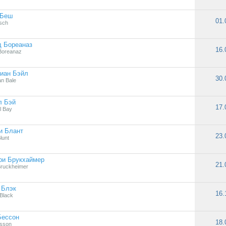
 Беш
01.
esch
д Бореаназ
16.
Boreanaz
иан Бэйл
30.
an Bale
л Бэй
17.
l Bay
и Блант
23.
lunt
ри Брукхаймер
21.
Bruckheimer
 Блэк
16.
Black
Бессон
18.
sson