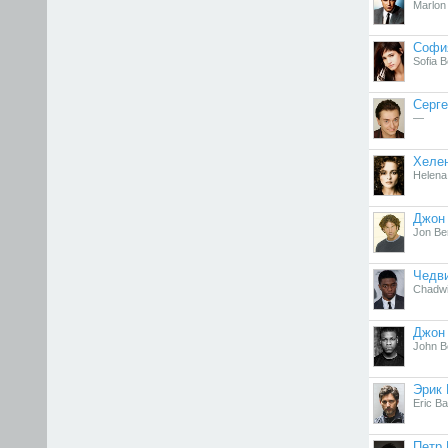
Marlon
Софи
Sofia B
Серге
—
Хеле
Helena
Джон
Jon Be
Чедв
Chadw
Джон
John B
Эрик 
Eric B
Петр