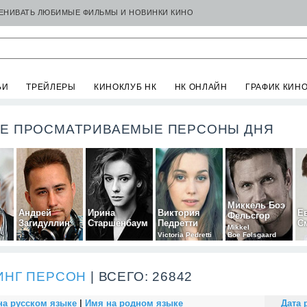
ЦЕНИВАТЬ ЛЮБИМЫЕ ФИЛЬМЫ И НОВИНКИ КИНО
ЬИ
ТРЕЙЛЕРЫ
КИНОКЛУБ НК
НК ОНЛАЙН
ГРАФИК КИН
Е ПРОСМАТРИВАЕМЫЕ ПЕРСОНЫ ДНЯ
Миккель Боэ
Андрей
Ирина
Виктория
Е
Фельсгор
Загидуллин
Старшенбаум
Педретти
С
Mikkel
Victoria Pedretti
Boe Følsgaard
ИНГ ПЕРСОН
| ВСЕГО: 26842
на русском языке
|
Имя на родном языке
Дата 