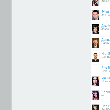
Adrien
Эйса
Asa But
Джей
Jason 
Дэнн
Danny 
Нил 
Neill 
Рик Б
Rick B
Мони
Monica 
Елен
—
Пол Б
Paul B