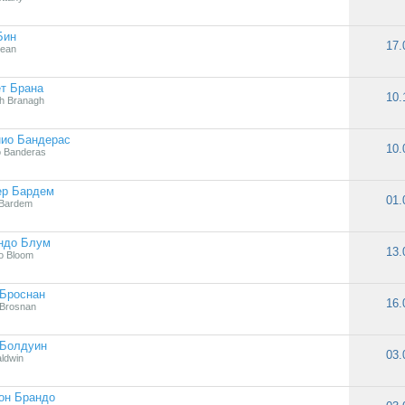
Бин
17.
Bean
т Брана
10.
h Branagh
нио Бандерас
10.
o Banderas
ер Бардем
01.
 Bardem
ндо Блум
13.
o Bloom
 Броснан
16.
 Brosnan
 Болдуин
03.
aldwin
он Брандо