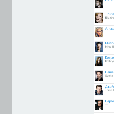
—
Элиза
Elizab
Алек
—
Мило
Milos B
Кэтри
Kathry
Саша
Sacha 
Джей
Jamie B
Серге
—