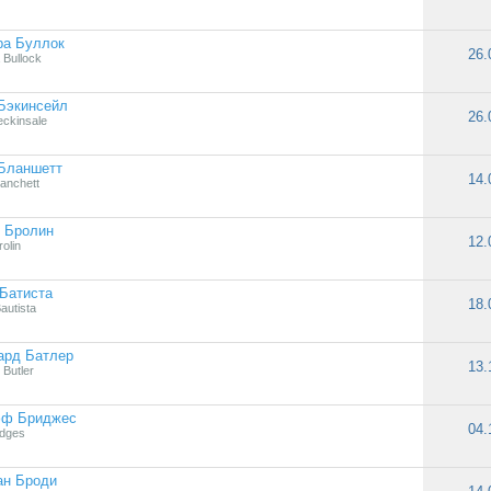
ра Буллок
26.
 Bullock
Бэкинсейл
26.
eckinsale
 Бланшетт
14.
lanchett
 Бролин
12.
olin
Батиста
18.
autista
ард Батлер
13.
 Butler
ф Бриджес
04.
idges
ан Броди