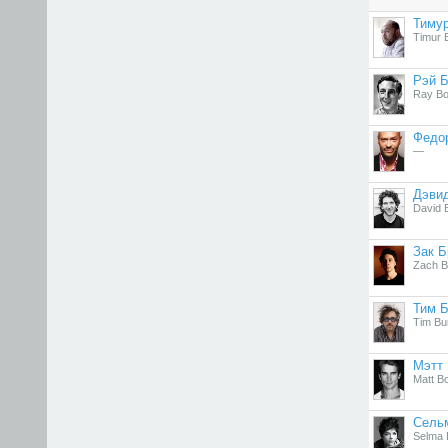
Тиму
Timur
Рэй 
Ray Bo
Федо
—
Дэви
David B
Зак 
Zach B
Тим Б
Tim Bu
Мэтт
Matt B
Сель
Selma B