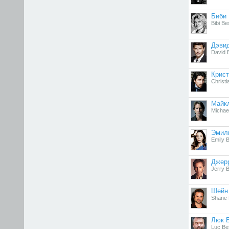
Биби
Bibi B
Дэви
David 
Крист
Christi
Майк
Michae
Эмил
Emily B
Джер
Jerry 
Шейн
Shane 
Люк 
Luc Be