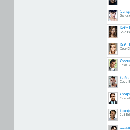
Санд
Sandra
Кейт 
Kate B
Кейт
Cate B
Джош
Josh Br
Дэйв 
Dave B
Джер
Gerard
Джеф
Jeff Br
Эдри