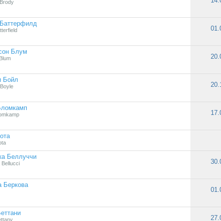
14.
 Brody
 Баттерфилд
01.
terfield
сон Блум
20.
Blum
и Бойл
20.
Boyle
Бломкамп
17.
Blomkamp
ота
ota
ка Беллуччи
30.
Bellucci
а Беркова
01.
еттани
27.
ettany