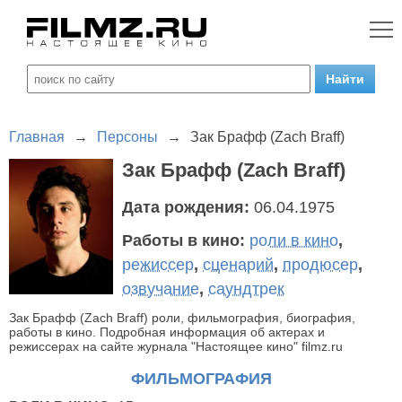
Главная
→
Персоны
→
Зак Брафф (Zach Braff)
Зак Брафф (Zach Braff)
Дата рождения:
06.04.1975
Работы в кино:
роли в кино
,
режиссер
,
сценарий
,
продюсер
,
озвучание
,
саундтрек
Зак Брафф (Zach Braff) роли, фильмография, биография,
работы в кино. Подробная информация об актерах и
режиссерах на сайте журнала "Настоящее кино" filmz.ru
ФИЛЬМОГРАФИЯ