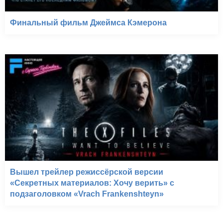
Финальный фильм Джеймса Кэмерона
Вышел трейлер режиссёрской версии
«Секретных материалов: Хочу верить» с
подзаголовком «Vrach Frankenshteyn»