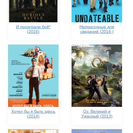
И проиграли бой*
Непригодные для
(2016)
свиданий (2014-)
Хотел бы я быть здесь
Оз: Великий и
(2014)
Ужасный (2013)