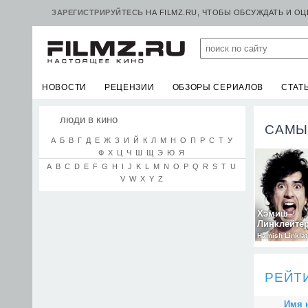
ЗАРЕГИСТРИРУЙТЕСЬ
НА FILMZ.RU, ЧТОБЫ ОБСУЖДАТЬ И О
НОВОСТИ
РЕЦЕНЗИИ
ОБЗОРЫ СЕРИАЛОВ
СТАТ
люди в кино
САМЫ
А
Б
В
Г
Д
Е
Ж
З
И
Й
К
Л
М
Н
О
П
Р
С
Т
У
Ф
Х
Ц
Ч
Ш
Щ
Э
Ю
Я
A
B
C
D
E
F
G
H
I
J
K
L
M
N
O
P
Q
R
S
T
U
V
W
X
Y
Z
Хэмиш
Линклейте
Hamish Linklat
РЕЙТ
Имя 