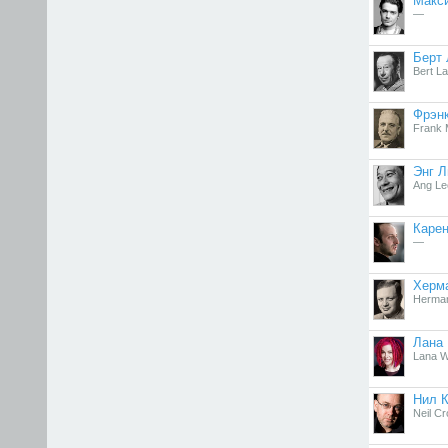
Макс
—
Берт 
Bert La
Фрэн
Frank 
Энг Л
Ang Le
Карен
—
Херм
Herman
Лана 
Lana 
Нил 
Neil C