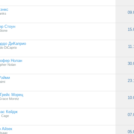
энкс
09.
anks
ер Стоун
15.
Stone
ардо ДиКаприо
11.
do DiCaprio
тофер Нолан
30.
opher Nolan
Рэйми
23.
imi
Грейс Морец
10.
Grace Moretz
лас Кейдж
07.
s Cage
 Айзек
05.
Isaac