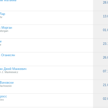
им Матвеев
28.
Лар
13.
hr
к Морган
01.
Morgan
и
23.
e
 Оганесян
26.
ан Джей Манкевич
07.
 J. Mankiewicz
Вачовски
21.
Wachowski
Кросс
02.
ross