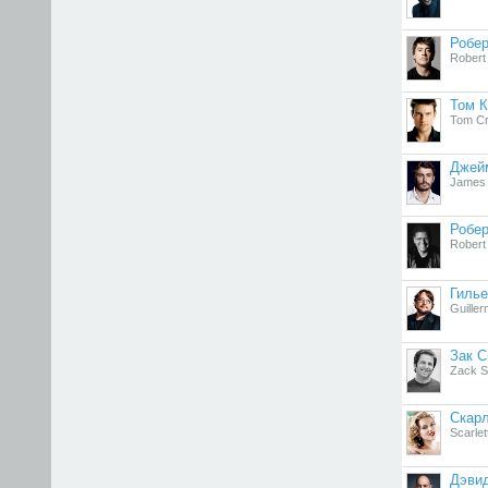
Робер
Robert
Том К
Tom Cr
Джей
James
Робер
Robert
Гилье
Guiller
Зак С
Zack S
Скарл
Scarle
Дэвид