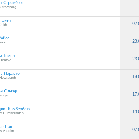
т Стромберг
 Stromberg
н Смит
02.
Smith
Уайсс
23.
eiss
и Темпл
23.
y Temple
с Норасте
19.
Nowrasteh
н Сингер
17.
Singer
икт Камбербатч
19.
ct Cumberbatch
ью Вон
07.
w Vaughn