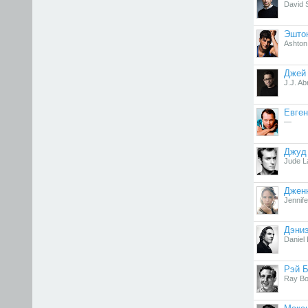
David 
Эшто
Ashton
Джей
J.J. A
Евге
—
Джуд
Jude 
Джен
Jennif
Дэни
Daniel
Рэй 
Ray Bo