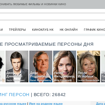
ЦЕНИВАТЬ ЛЮБИМЫЕ ФИЛЬМЫ И НОВИНКИ КИНО
ЬИ
ТРЕЙЛЕРЫ
КИНОКЛУБ НК
НК ОНЛАЙН
ГРАФИК КИН
Е ПРОСМАТРИВАЕМЫЕ ПЕРСОНЫ ДНЯ
Джек
Джин
Уилла
Лесли
У
р
Дэвенпорт
Родденберри
Фитцджералд
Истербрук
Го
er
Jack Davenport
Gene Roddenberry
Willa Fitzgerald
Leslie Easterbrook
Wa
ИНГ ПЕРСОН
| ВСЕГО: 26842
на русском языке
|
Имя на родном языке
Дата 