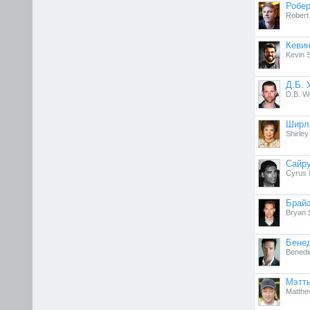
Робер
Robert
Кеви
Kevin 
Д.Б. 
D.B. W
Ширл
Shirle
Сайру
Cyrus 
Брайа
Bryan 
Бенед
Benedi
Мэтт
Matthe