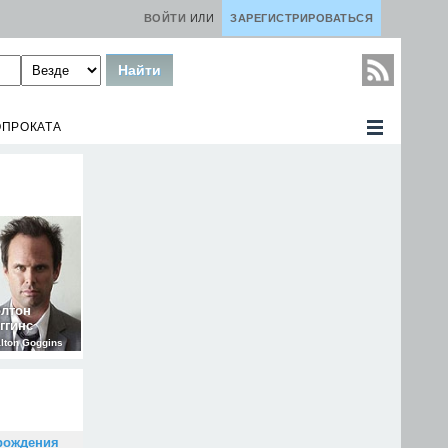
ВОЙТИ
ИЛИ
ЗАРЕГИСТРИРОВАТЬСЯ
ОПРОКАТА
олтон
ггинс
lton Goggins
рождения