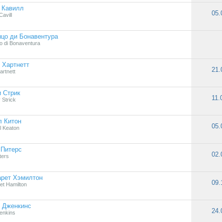
 Кавилл
05.
avill
цо ди Бонавентура
o di Bonaventura
 Хартнетт
21.
artnett
 Стрик
11.
 Strick
л Китон
05.
l Keaton
 Питерс
02.
ters
арет Хэмилтон
09.
et Hamilton
 Дженкинс
24.
Jenkins