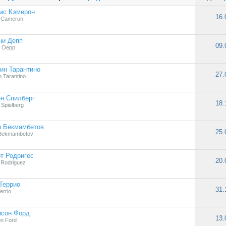
мс Кэмерон
16.
 Cameron
ни Депп
09.
y Depp
ин Тарантино
27.
n Tarantino
н Спилберг
18.
 Spielberg
р Бекмамбетов
25.
 Bekmambetov
т Родригес
20.
 Rodriguez
Террио
31.
errio
исон Форд
13.
on Ford