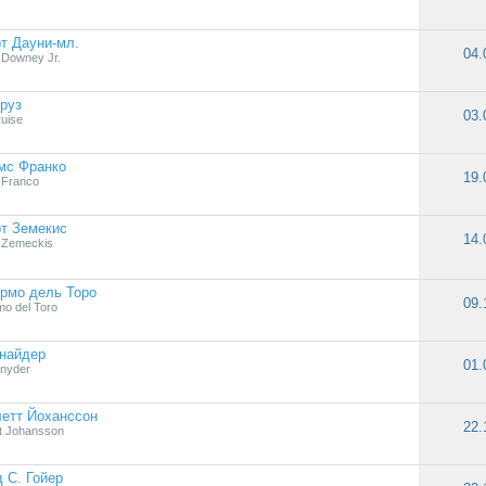
т Дауни-мл.
04.
 Downey Jr.
руз
03.
uise
мс Франко
19.
 Franco
т Земекис
14.
 Zemeckis
рмо дель Торо
09.
mo del Toro
найдер
01.
nyder
етт Йоханссон
22.
tt Johansson
 С. Гойер