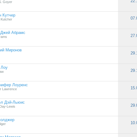
22.
S. Goyer
н Кутчер
07.
 Kutcher
 Джей Абрамс
27.
brams
ний Миронов
29.
 Лоу
29.
Law
нифер Лоуренс
15.
er Lawrence
эл Дэй-Льюис
29.
 Day-Lewis
Болджер
10.
lger