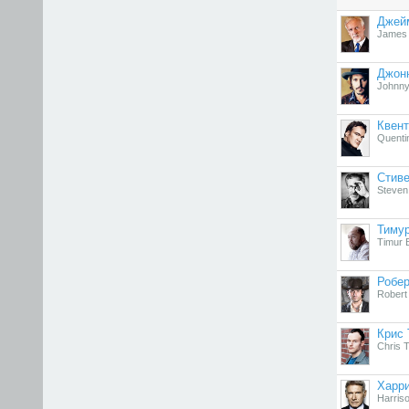
Джей
James
Джон
Johnn
Квент
Quenti
Стиве
Steven
Тиму
Timur
Робер
Robert
Крис 
Chris T
Харр
Harris