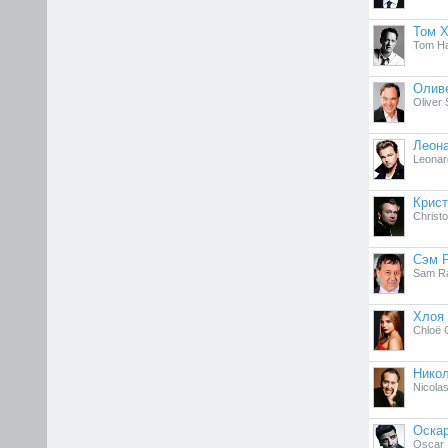
Том Х
Tom H
Олив
Oliver 
Леон
Leonar
Крис
Christ
Сэм 
Sam Ra
Хлоя 
Chloë 
Нико
Nicola
Оскар
Oscar 