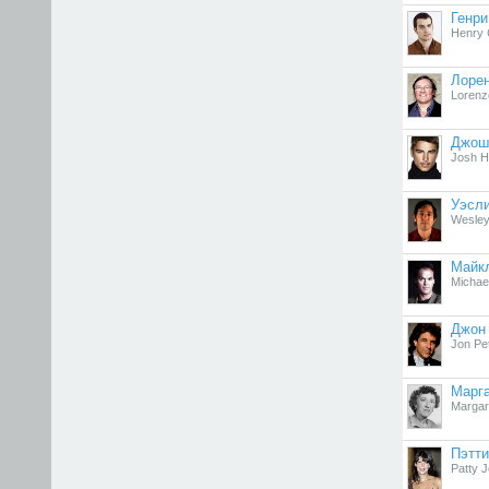
Генри
Henry C
Лорен
Lorenz
Джош
Josh H
Уэсли
Wesley
Майк
Michae
Джон
Jon Pe
Марг
Margar
Пэтти
Patty 