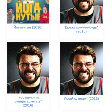
Йоганутые (2016)
Врежь кому-нибудь*
(2016)
Тусовщики из
ЛосеЧелюсти* (2016)
супермаркета 2*
(2016)