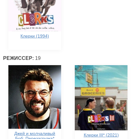
Клерки (1994)
РЕЖИССЕР:
19
Джей и молчаливый
Клерки III* (2021)
Боб: Перезагрузка*