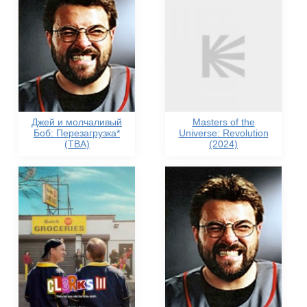
Джей и молчаливый
Masters of the
Боб: Перезагрузка*
Universe: Revolution
(TBA)
(2024)