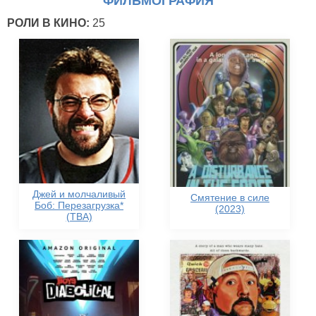
ФИЛЬМОГРАФИЯ
РОЛИ В КИНО:
25
Джей и молчаливый
Смятение в силе
Боб: Перезагрузка*
(2023)
(TBA)