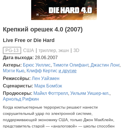
Крепкий орешек 4.0 (2007)
Live Free or Die Hard
США
триллер, экшн
3D
PG-13
Дата выхода:
28.06.2007
Актеры:
Брюс Уиллис
,
Тимоти Олифант
,
Джастин Лонг
,
Мэгги Кью
,
Клифф Кертис
и другие
Режиссёры:
Лен Уайзмен
Сценаристы:
Марк Бомбэк
Продюсеры:
Майкл Фоттрелл
,
Уильям Уишер-мл.
,
Арнольд Рифкин
Когда компьютерные террористы решают нанести
сокрушительный удар по электронной системе,
поддерживающей экономику США, только Джон МакКлейн,
представитель старой — «аналоговой» — школы способен