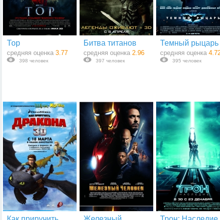
Тор
Битва титанов
Темный рыцарь
средняя оценка
3.77
средняя оценка
2.96
средняя оценка
4.7
398 человек
397 человек
395 человек
Как приручить
Железный
Трон: Наследие