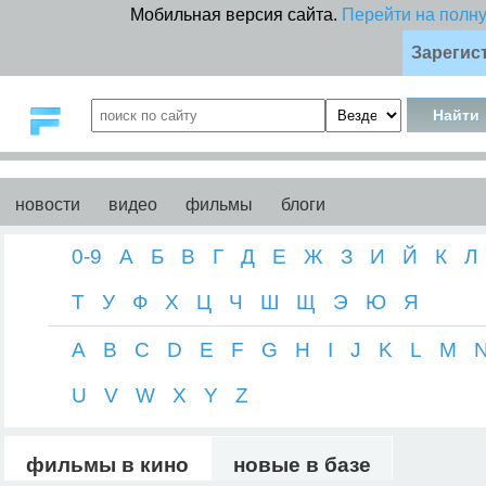
Мобильная версия сайта.
Перейти на полн
Зарегис
новости
видео
фильмы
блоги
0-9
А
Б
В
Г
Д
Е
Ж
З
И
Й
К
Л
Т
У
Ф
Х
Ц
Ч
Ш
Щ
Э
Ю
Я
A
B
C
D
E
F
G
H
I
J
K
L
M
U
V
W
X
Y
Z
фильмы в кино
новые в базе