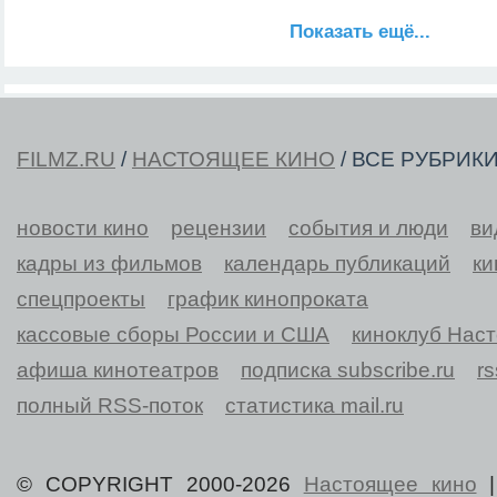
Показать ещё...
FILMZ.RU
/
НАСТОЯЩЕЕ КИНО
/ ВСЕ РУБРИК
новости кино
рецензии
события и люди
ви
кадры из фильмов
календарь публикаций
ки
спецпроекты
график кинопроката
кассовые сборы России и США
киноклуб Нас
афиша кинотеатров
подписка subscribe.ru
r
полный RSS-поток
статистика mail.ru
© COPYRIGHT 2000-2026
Настоящее кино