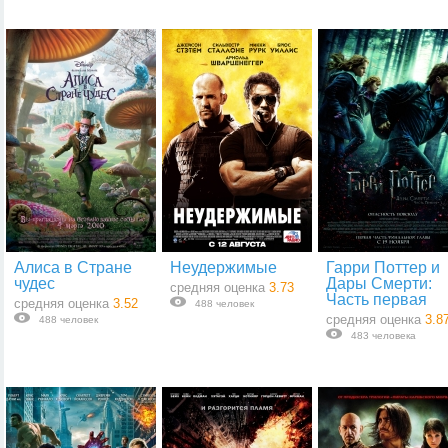
Алиса в Стране
Неудержимые
Гарри Поттер и
чудес
Дары Смерти:
средняя оценка
3.73
Часть первая
средняя оценка
3.52
488 человек
средняя оценка
3.8
488 человек
483 человека