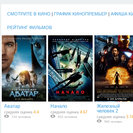
СМОТРИТЕ В КИНО
|
ГРАФИК КИНОПРЕМЬЕР
|
АФИША К
РЕЙТИНГ ФИЛЬМОВ
Аватар
Начало
Железный
человек 2
средняя оценка
4.4
средняя оценка
4.67
средняя оценка
3.7
724 человека
652 человека
565 человек