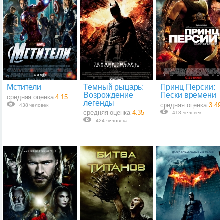
Мстители
Темный рыцарь:
Принц Персии:
Возрождение
Пески времени
средняя оценка
4.15
легенды
средняя оценка
3.4
438 человек
средняя оценка
4.35
418 человек
424 человека