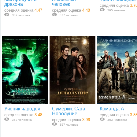
дракона
человек
средняя оценка
3.7
средняя оценка
4.47
средняя оценка
4.48
365 человек
387 человек
377 человек
Ученик чародея
Сумерки. Сага.
Команда А
Новолуние
средняя оценка
3.48
средняя оценка
3.8
средняя оценка
3.96
362 человека
353 человека
357 человек