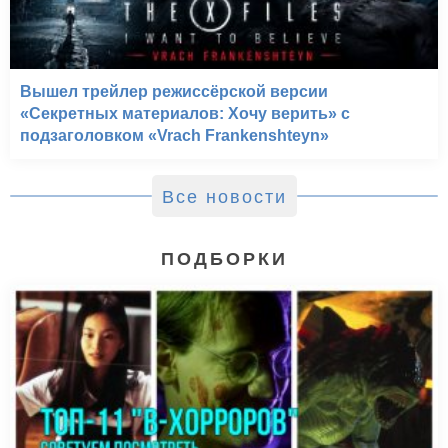
Вышел трейлер режиссёрской версии
«Секретных материалов: Хочу верить» с
подзаголовком «Vrach Frankenshteyn»
Все новости
ПОДБОРКИ