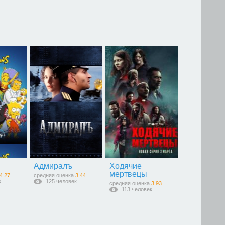
Адмиралъ
Ходячие
мертвецы
4.27
средняя оценка
3.44
к
125 человек
средняя оценка
3.93
113 человек