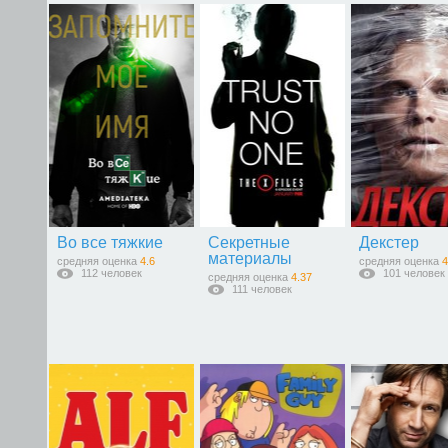
Во все тяжкие
Секретные
Декстер
материалы
средняя оценка
4.6
средняя оценка
4
112 человек
101 человек
средняя оценка
4.37
111 человек