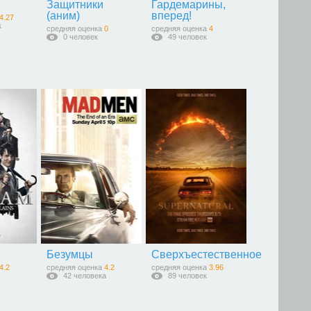
Защитники
Гардемарины,
(аним)
вперед!
4.27
к
средняя оценка
0
средняя оценка
4
0 человек
49 человек
Безумцы
Сверхъестественное
4.2
средняя оценка
4.2
средняя оценка
3.96
42 человека
89 человек