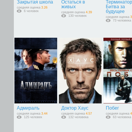
Закрытая школа
Остаться в
Терминатор
живых
Битва за
средняя оценка
3.26
будущее
6 человек
средняя оценка
4.39
130 человек
средняя оценка
3
73 человека
Адмиралъ
Доктор Хаус
Побег
средняя оценка
3.44
средняя оценка
4.57
средняя оценка
4
125 человек
132 человека
63 человека