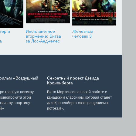
тер и
Инопланетное
Железный
вторжение: Битва
человек 3
а
за Лос-Анджелес
 фильм «Воздушный
Секретный проект Дэвида
Кроненберга
ро главную новинку
Вигго Мортенсен о новой работе с
 кинопроката этой
канадским классиком, которая станет
тическую картину
для Кроненберга «возвращением к
й»
истокам».