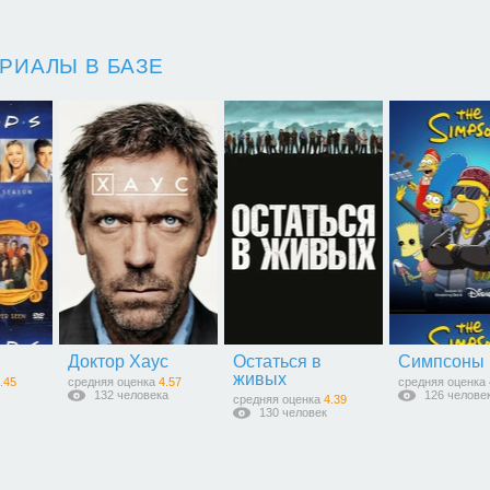
РИАЛЫ В БАЗЕ
Доктор Хаус
Остаться в
Симпсоны
живых
.45
средняя оценка
4.57
средняя оценка
132 человека
126 челове
средняя оценка
4.39
130 человек