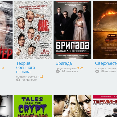
Теория
Бригада
Сверхъест
большого
.56
средняя оценка
3.72
средняя оценка
взрыва
94 человека
89 человек
средняя оценка
4.15
96 человек