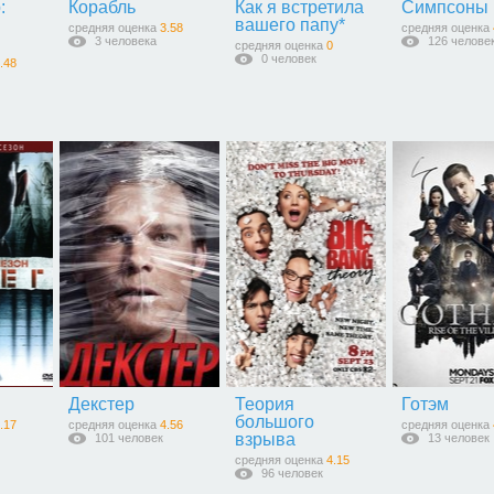
:
Корабль
Как я встретила
Симпсоны
вашего папу*
средняя оценка
3.58
средняя оценка
3 человека
126 челове
средняя оценка
0
0 человек
.48
Декстер
Теория
Готэм
большого
.17
средняя оценка
4.56
средняя оценка
взрыва
101 человек
13 человек
средняя оценка
4.15
96 человек