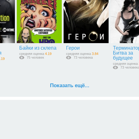
Байки из склепа
Герои
Терминато
я
Битва за
средняя оценка
4.19
средняя оценка
3.84
будущее
75 человек
73 человека
.19
средняя оценка
73 человек
Показать ещё...