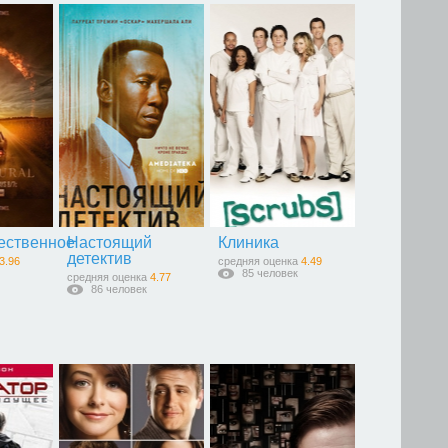
ественное
Настоящий
Клиника
детектив
3.96
средняя оценка
4.49
85 человек
средняя оценка
4.77
86 человек