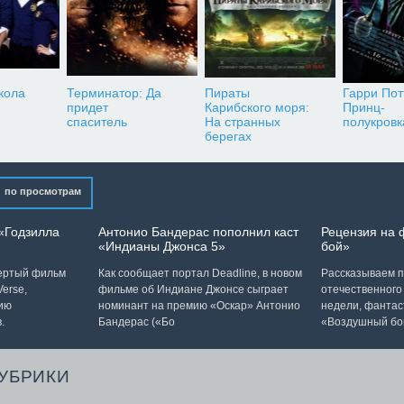
кола
Терминатор: Да
Пираты
Гарри Пот
придет
Карибского моря:
Принц-
спаситель
На странных
полукровк
берегах
по просмотрам
«Годзилла
Антонио Бандерас пополнил каст
Рецензия на
«Индианы Джонса 5»
бой»
вертый фильм
Как сообщает портал Deadline, в новом
Рассказываем п
erse,
фильме об Индиане Джонсе сыграет
отечественного
ию
номинант на премию «Оскар» Антонио
недели, фантас
.
Бандерас («Бо
«Воздушный бо
РУБРИКИ