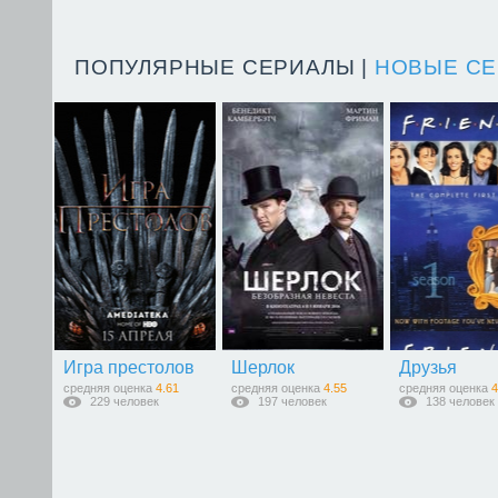
ПОПУЛЯРНЫЕ СЕРИАЛЫ |
НОВЫЕ СЕ
Игра престолов
Шерлок
Друзья
средняя оценка
4.61
средняя оценка
4.55
средняя оценка
4
229 человек
197 человек
138 человек