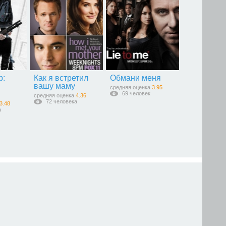
р:
Как я встретил
Обмани меня
вашу маму
средняя оценка
3.95
69 человек
средняя оценка
4.36
72 человека
3.48
а