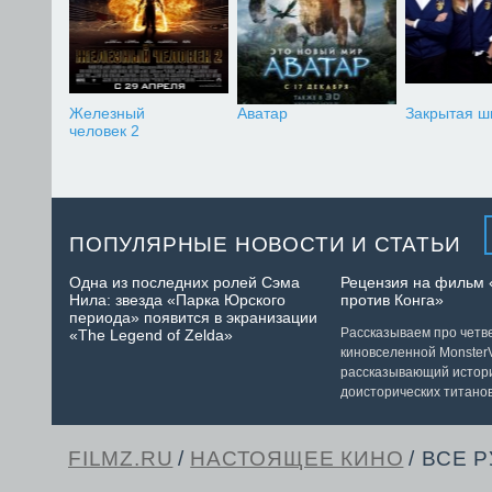
Железный
Аватар
Закрытая ш
человек 2
ПОПУЛЯРНЫЕ НОВОСТИ И СТАТЬИ
Одна из последних ролей Сэма
Рецензия на фильм 
Нила: звезда «Парка Юрского
против Конга»
периода» появится в экранизации
Рассказываем про чет
«The Legend of Zelda»
киновселенной MonsterV
рассказывающий истор
доисторических титанов
FILMZ.RU
/
НАСТОЯЩЕЕ КИНО
/ ВСЕ 