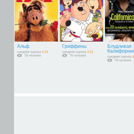
Альф
Гриффины
Блудливая
Калифорни
средняя оценка
4.22
средняя оценка
3.91
78 человек
76 человек
средняя оценка
4
76 человек