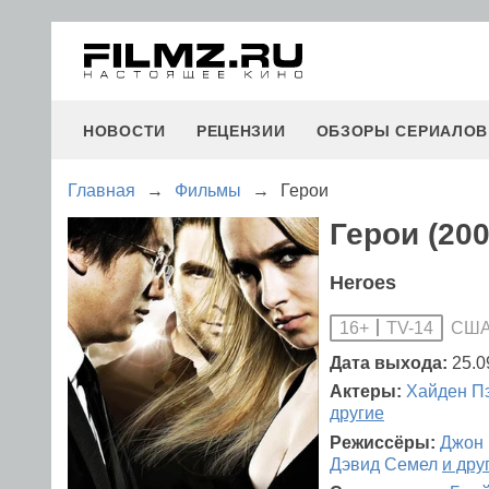
НОВОСТИ
РЕЦЕНЗИИ
ОБЗОРЫ СЕРИАЛОВ
Главная
→
Фильмы
→
Герои
Герои (200
Heroes
СШ
16+
TV-14
Дата выхода:
25.0
Актеры:
Хайден П
другие
Режиссёры:
Джон
Дэвид Семел
и дру