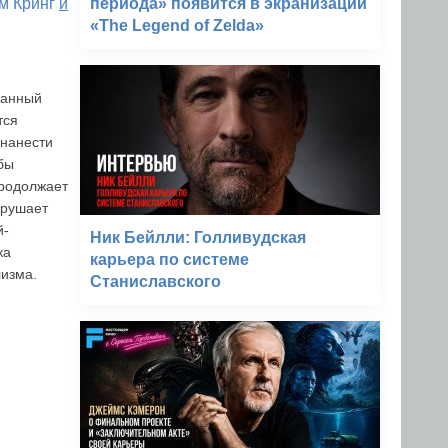
периода» появится в экранизации
м Кринг
и
«The Legend of Zelda»
ванный
тся
 нанести
бы
продолжает
зрушает
й-
Ник Бейлли: Голливудская
ка
карьера по системе
лизма.
Станиславского