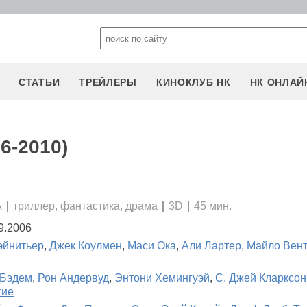
СТАТЬИ
ТРЕЙЛЕРЫ
КИНОКЛУБ НК
НК ОНЛАЙ
6-2010)
А
триллер, фантастика, драма
3D
45 мин.
9.2006
эйнитьер
,
Джек Коулмен
,
Маси Ока
,
Али Лартер
,
Майло Вен
 Бэдем
,
Рон Андервуд
,
Энтони Хемингуэй
,
С. Джей Кларксон
гие