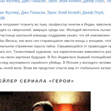
ан Фуллер
,
Джо Покаски
,
Эрон Элай Колейт
,
Джеф Лоуб
,
Ти
ан Фуллер
,
Джо Покаски
,
Эрон Элай Колейт
,
Джеф Лоуб
,
гие
е погружает планету во тьму, профессор-генетик в Индии, взволно
дях со сверхсилой, живущих среди нас. Молодой мечтатель пытае
. Участница школьной команды поддержки узнает, что ей невозможно
Лас-Вегаса, изо всех сил старающаяся свести концы с концами, что
зеркальном отражении скрыта тайна. Скрывающийся от правосудия 
жать его. Талантливый художник, чья наркотическая зависимость ра
ь на своих картинах будущее. В Лос-Анджелесе бывший полицейски
а след неуловимого серийного убийцы. В Японии у молодого челове
 силой воли. Всем им предстоит спасти мир от глобального катак
ЕЙЛЕР СЕРИАЛА «ГЕРОИ»