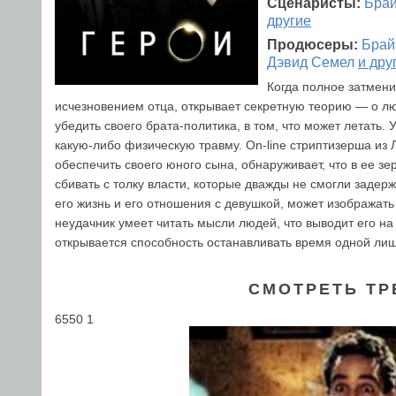
Сценаристы:
Брай
другие
Продюсеры:
Брай
Дэвид Семел
и дру
Когда полное затмени
исчезновением отца, открывает секретную теорию — о лю
убедить своего брата-политика, в том, что может летать
какую-либо физическую травму. On-line cтриптизерша из 
обеспечить своего юного сына, обнаруживает, что в ее 
сбивать с толку власти, которые дважды не смогли задер
его жизнь и его отношения с девушкой, может изображат
неудачник умеет читать мысли людей, что выводит его н
открывается способность останавливать время одной лишь
СМОТРЕТЬ ТР
6550 1