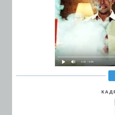
0:00
/ 0:00
КАД