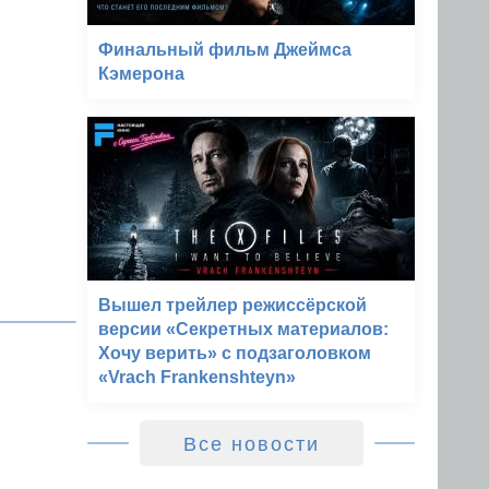
Финальный фильм Джеймса
Кэмерона
Вышел трейлер режиссёрской
версии «Секретных материалов:
Хочу верить» с подзаголовком
«Vrach Frankenshteyn»
Все новости