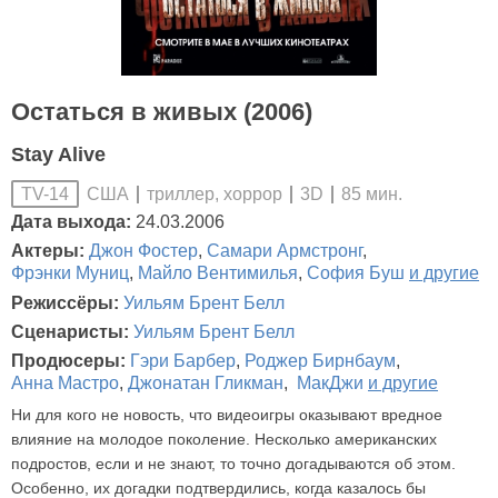
Остаться в живых (2006)
Stay Alive
США
триллер, хоррор
3D
85 мин.
TV-14
Дата выхода:
24.03.2006
Актеры:
Джон Фостер
,
Самари Армстронг
,
Фрэнки Муниц
,
Майло Вентимилья
,
София Буш
и другие
Режиссёры:
Уильям Брент Белл
Сценаристы:
Уильям Брент Белл
Продюсеры:
Гэри Барбер
,
Роджер Бирнбаум
,
Анна Мастро
,
Джонатан Гликман
,
МакДжи
и другие
Ни для кого не новость, что видеоигры оказывают вредное
влияние на молодое поколение. Несколько американских
подростов, если и не знают, то точно догадываются об этом.
Особенно, их догадки подтвердились, когда казалось бы