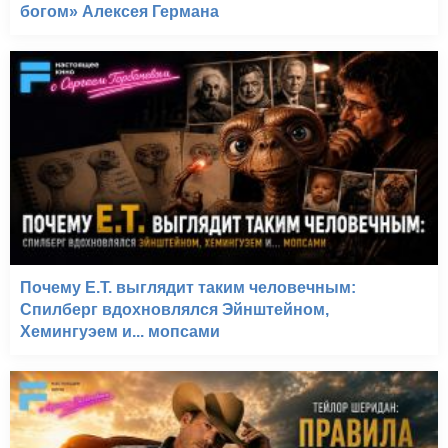
богом» Алексея Германа
Почему E.T. выглядит таким человечным:
Спилберг вдохновлялся Эйнштейном,
Хемингуэем и... мопсами