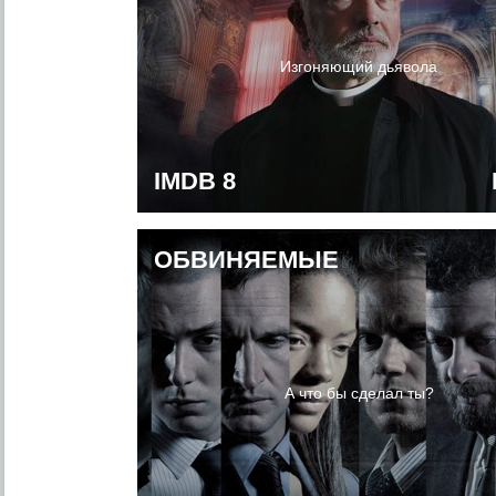
Изгоняющий дьявола
IMDB 8
ОБВИНЯЕМЫЕ
А что бы сделал ты?