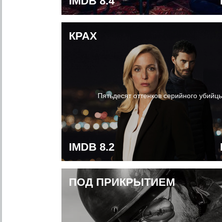
IMDB 8.4
КРАХ
Пятьдесят оттенков серийного убийц
IMDB 8.2
ПОД ПРИКРЫТИЕМ