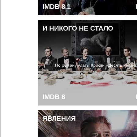
IMDB 8.1
И НИКОГО НЕ СТАЛО
По роману Агаты Кристи «Десять негрит
IMDB 8
ЯВЛЕНИЯ