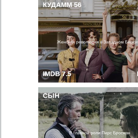
КУДАММ 56
Женская революция в Западном Берли
IMDB 7.5
СЫН
В главной роли Пирс Броснан