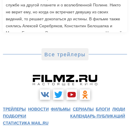
службе на другой планете и о возлюбленной Полине. Никто
не верит ему, но когда он встречает девушку из своих
видений, то решает докопаться до истины. В фильме также
снялись Алексей Серебряков, Константин Белошапка и
Максим Емельянов. Режиссером картины выступил Николай
Рыбников, известный по фильму «Чекаго». Премьера
«Девятой планеты» запланирована на 24 сентября.
Все трейлеры
ТРЕЙЛЕРЫ
НОВОСТИ
ФИЛЬМЫ
СЕРИАЛЫ
БЛОГИ
ЛЮДИ
ПОДБОРКИ
КАЛЕНДАРЬ ПУБЛИКАЦИЙ
СТАТИСТИКА MAIL.RU