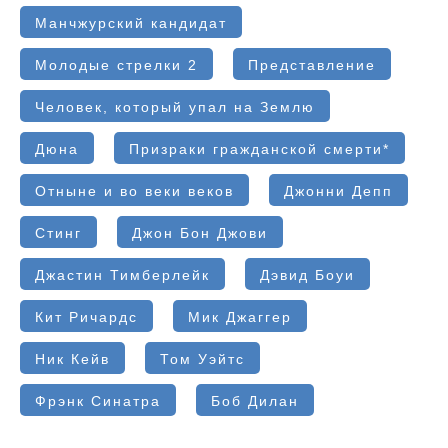
Манчжурский кандидат
Молодые стрелки 2
Представление
Человек, который упал на Землю
Дюна
Призраки гражданской смерти*
Отныне и во веки веков
Джонни Депп
Стинг
Джон Бон Джови
Джастин Тимберлейк
Дэвид Боуи
Кит Ричардс
Мик Джаггер
Ник Кейв
Том Уэйтс
Фрэнк Синатра
Боб Дилан