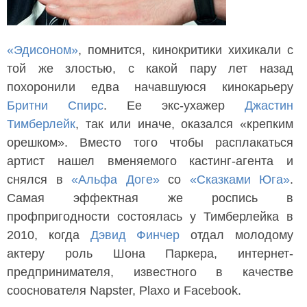
«Эдисоном»
, помнится, кинокритики хихикали с
той же злостью, с какой пару лет назад
похоронили едва начавшуюся кинокарьеру
Бритни Спирс
. Ее экс-ухажер
Джастин
Тимберлейк
, так или иначе, оказался «крепким
орешком». Вместо того чтобы расплакаться
артист нашел вменяемого кастинг-агента и
снялся в
«Альфа Доге»
со
«Сказками Юга»
.
Самая эффектная же роспись в
профпригодности состоялась у Тимберлейка в
2010, когда
Дэвид Финчер
отдал молодому
актеру роль Шона Паркера, интернет-
предпринимателя, известного в качестве
сооснователя Napster, Plaxo и Facebook.