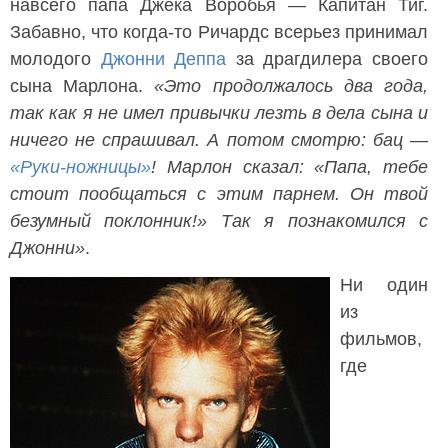
навсего папа Джека Воробья — Капитан Тиг.
Забавно, что когда-то Ричардс всерьез принимал
молодого
Джонни Деппа
за драгдилера своего
сына Марлона.
«Это продолжалось два года,
так как я не имел привычки лезть в дела сына и
ничего не спрашивал. А потом смотрю: бац —
«Руки-ножницы»
! Марлон сказал: «Папа, тебе
стоит пообщаться с этим парнем. Он твой
безумный поклонник!» Так я познакомился с
Джонни»
.
Ни один
из
фильмов,
где