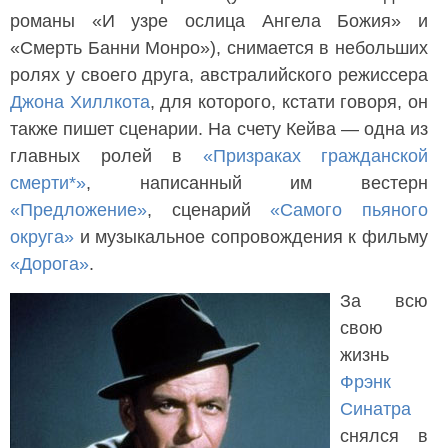
романы «И узре ослица Ангела Божия» и
«Смерть Банни Монро»), снимается в небольших
ролях у своего друга, австралийского режиссера
Джона Хиллкота
, для которого, кстати говоря, он
также пишет сценарии. На счету Кейва — одна из
главных ролей в
«Призраках гражданской
смерти*»
, написанный им вестерн
«Предложение»
, сценарий
«Самого пьяного
округа»
и музыкальное сопровождения к фильму
«Дорога»
.
За всю
свою
жизнь
Фрэнк
Синатра
снялся в