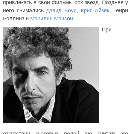
привлекать в свои фильмы рок-звезд. Позднее у
него снимались
Дэвид Боуи
,
Крис Айзек
, Генри
Роллинз и
Мэрилин Мэнсон
.
При
отсутствии знаковых ролей (не считать же