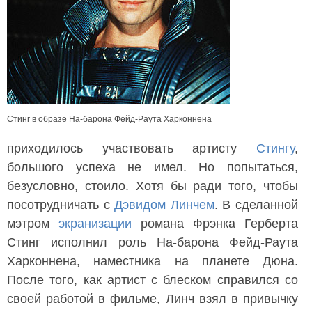
Стинг в образе На-барона Фейд-Раута Харконнена
приходилось участвовать артисту
Стингу
,
большого успеха не имел. Но попытаться,
безусловно, стоило. Хотя бы ради того, чтобы
посотрудничать с
Дэвидом Линчем
. В сделанной
мэтром
экранизации
романа Фрэнка Герберта
Стинг исполнил роль На-барона Фейд-Раута
Харконнена, наместника на планете Дюна.
После того, как артист с блеском справился со
своей работой в фильме, Линч взял в привычку