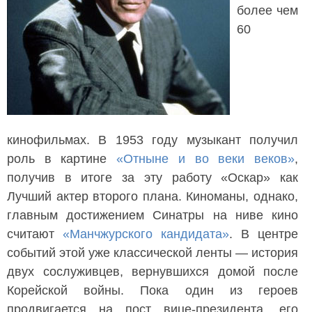
более чем
60
кинофильмах. В 1953 году музыкант получил
роль в картине
«Отныне и во веки веков»
,
получив в итоге за эту работу «Оскар» как
Лучший актер второго плана. Киноманы, однако,
главным достижением Синатры на ниве кино
считают
«Манчжурского кандидата»
. В центре
событий этой уже классической ленты — история
двух сослуживцев, вернувшихся домой после
Корейской войны. Пока один из героев
продвигается на пост вице-президента, его