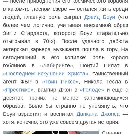
— после приводнения его космического корабля
в каком-то лесном озере — остался жить среди
людей, главную роль сыграл
Дэвид Боуи
(что
более чем логично, учитывая внеземной образ
Зигги Стардаста, которого Боуи старательно
отыгрывал в 70-х). После удачного дебюта
актерская карьера музыканта пошла в гору. На
сегодняшний в его копилке: роль короля
гоблинов в «Лабиринте», Понтий Пилат в
«Последнем искушении Христа»
, таинственный
агент ФБР в
«Твин Пиксе»
, Никола Тесла в
«Престиже»
, вампир Джон в
«Голоде»
и еще с
десяток прочих не менее запоминающихся
образов. Было бы странно не упомянуть, что
Боуи взрастил и воспитал
Данкана Джонса
—
хотя, конечно, это уже совсем другая история.
Стыдно