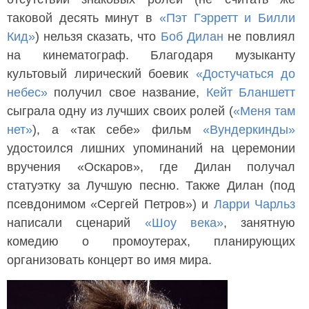
таковой десять минут в
«Пэт Гэрретт и Билли
Кид»
) нельзя сказать, что
Боб Дилан
не повлиял
на кинематограф. Благодаря музыканту
культовый лирический боевик
«Достучаться до
небес»
получил свое название,
Кейт Бланшетт
сыграла одну из лучших своих ролей (
«Меня там
нет»
), а «так себе» фильм
«Вундеркинды»
удостоился лишних упоминаний на церемонии
вручения «Оскаров», где Дилан получал
статуэтку за Лучшую песню. Также Дилан (под
псевдонимом «Сергей Петров») и
Ларри Чарльз
написали сценарий
«Шоу века»
, занятную
комедию о промоутерах, планирующих
организовать концерт во имя мира.