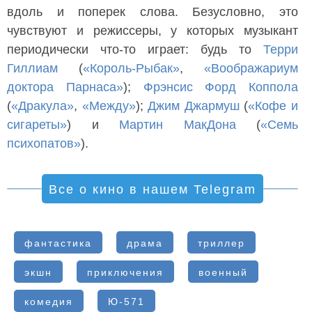
вдоль и поперек слова. Безусловно, это
чувствуют и режиссеры, у которых музыкант
периодически что-то играет: будь то
Терри
Гиллиам
(
«Король-Рыбак»
,
«Воображариум
доктора Парнаса»
);
Фрэнсис Форд Коппола
(
«Дракула»
,
«Между»
);
Джим Джармуш
(
«Кофе и
сигареты»
) и
Мартин МакДона
(
«Семь
психопатов»
).
Все о кино в нашем Telegram
фантастика
драма
триллер
экшн
приключения
военный
комедия
Ю-571