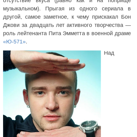
отсутствие вкуса (равно как и на поприще
музыкальном). Прыгая из одного сериала в
другой, самое заметное, к чему прискакал Бон
Джови за двадцать лет активного творчества —
роль лейтенанта Пита Эмметта в военной драме
«Ю-571»
.
Над