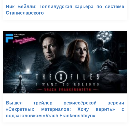
Ник Бейлли: Голливудская карьера по системе
Станиславского
Вышел трейлер режиссёрской версии
«Секретных материалов: Хочу верить» с
подзаголовком «Vrach Frankenshteyn»