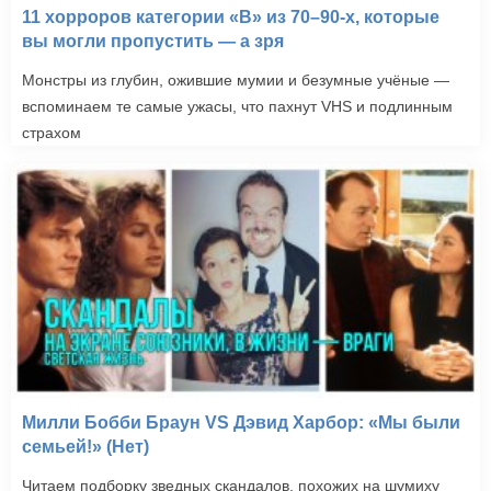
11 хорроров категории «B» из 70–90-х, которые
вы могли пропустить — а зря
Монстры из глубин, ожившие мумии и безумные учёные —
вспоминаем те самые ужасы, что пахнут VHS и подлинным
страхом
Милли Бобби Браун VS Дэвид Харбор: «Мы были
семьей!» (Нет)
Читаем подборку зведных скандалов, похожих на шумиху