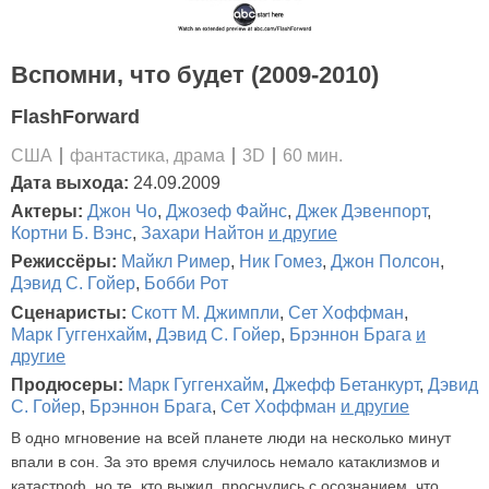
Вспомни, что будет (2009-2010)
FlashForward
США
фантастика, драма
3D
60 мин.
Дата выхода:
24.09.2009
Актеры:
Джон Чо
,
Джозеф Файнс
,
Джек Дэвенпорт
,
Кортни Б. Вэнс
,
Захари Найтон
и другие
Режиссёры:
Майкл Ример
,
Ник Гомез
,
Джон Полсон
,
Дэвид С. Гойер
,
Бобби Рот
Сценаристы:
Скотт М. Джимпли
,
Сет Хоффман
,
Марк Гуггенхайм
,
Дэвид С. Гойер
,
Брэннон Брага
и
другие
Продюсеры:
Марк Гуггенхайм
,
Джефф Бетанкурт
,
Дэвид
С. Гойер
,
Брэннон Брага
,
Сет Хоффман
и другие
В одно мгновение на всей планете люди на несколько минут
впали в сон. За это время случилось немало катаклизмов и
катастроф, но те, кто выжил, проснулись с осознанием, что