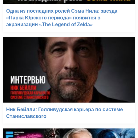
Одна из последних ролей Сэма Нила: звезда
«Парка Юрского периода» появится в
экранизации «The Legend of Zelda»
Ник Бейлли: Голливудская карьера по системе
Станиславского