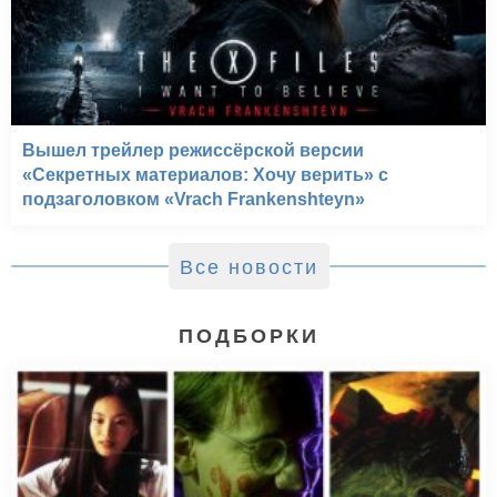
Вышел трейлер режиссёрской версии
«Секретных материалов: Хочу верить» с
подзаголовком «Vrach Frankenshteyn»
Все новости
ПОДБОРКИ