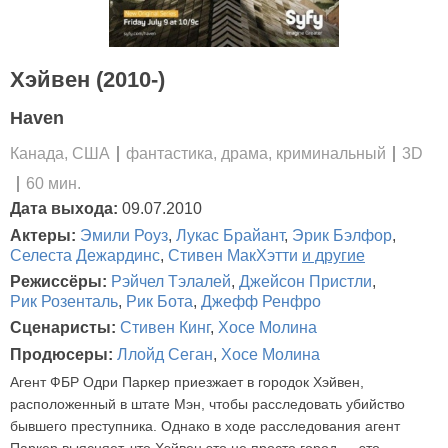
Хэйвен (2010-)
Haven
Канада, США
фантастика, драма, криминальный
3D
60 мин.
Дата выхода:
09.07.2010
Актеры:
Эмили Роуз
,
Лукас Брайант
,
Эрик Бэлфор
,
Селеста Дежардинс
,
Стивен МакХэтти
и другие
Режиссёры:
Рэйчел Тэлалей
,
Джейсон Пристли
,
Рик Розенталь
,
Рик Бота
,
Джефф Ренфро
Сценаристы:
Стивен Кинг
,
Хосе Молина
Продюсеры:
Ллойд Сеган
,
Хосе Молина
Агент ФБР Одри Паркер приезжает в городок Хэйвен,
расположенный в штате Мэн, чтобы расследовать убийство
бывшего преступника. Однако в ходе расследования агент