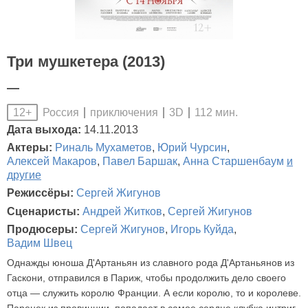
Три мушкетера (2013)
—
Россия
приключения
3D
112 мин.
12+
Дата выхода:
14.11.2013
Актеры:
Риналь Мухаметов
,
Юрий Чурсин
,
Алексей Макаров
,
Павел Баршак
,
Анна Старшенбаум
и
другие
Режиссёры:
Сергей Жигунов
Сценаристы:
Андрей Житков
,
Сергей Жигунов
Продюсеры:
Сергей Жигунов
,
Игорь Куйда
,
Вадим Швец
Однажды юноша Д'Артаньян из славного рода Д'Артаньянов из
Гаскони, отправился в Париж, чтобы продолжить дело своего
отца — служить королю Франции. А если королю, то и королеве.
Паренек из провинции, попадает в самое сердце клубка интриг