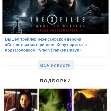
Вышел трейлер режиссёрской версии
«Секретных материалов: Хочу верить» с
подзаголовком «Vrach Frankenshteyn»
Все новости
ПОДБОРКИ