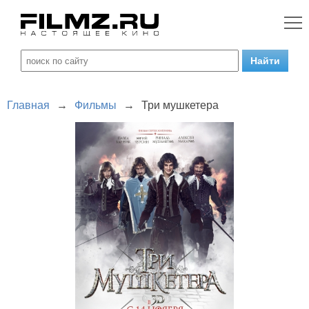
Главная
→
Фильмы
→
Три мушкетера