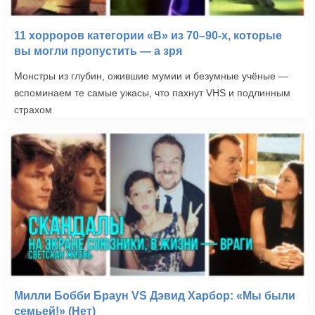
11 хорроров категории «B» из 70–90-х, которые
вы могли пропустить — а зря
Монстры из глубин, ожившие мумии и безумные учёные —
вспоминаем те самые ужасы, что пахнут VHS и подлинным
страхом
Милли Бобби Браун VS Дэвид Харбор: «Мы были
семьей!» (Нет)