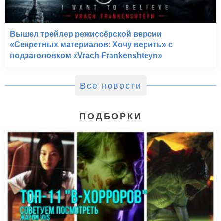
Вышел трейлер режиссёрской версии
«Секретных материалов: Хочу верить» с
подзаголовком «Vrach Frankenshteyn»
Все новости
ПОДБОРКИ