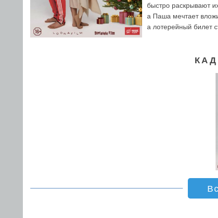
быстро раскрывают их
а Паша мечтает вложи
а лотерейный билет с
КАД
В