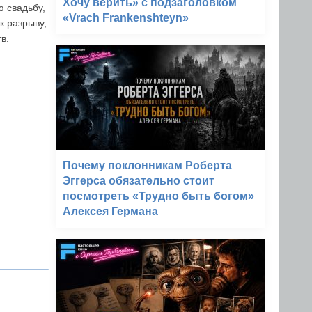
Хочу верить» с подзаголовком
 свадьбу,
«Vrach Frankenshteyn»
к разрыву,
в.
Почему поклонникам Роберта
Эггерса обязательно стоит
посмотреть «Трудно быть богом»
Алексея Германа