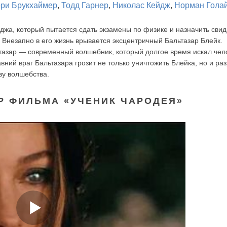
ри Брукхаймер
,
Тодд Гарнер
,
Николас Кейдж
,
Норман Гола
джа, который пытается сдать экзамены по физике и назначить сви
 Внезапно в его жизнь врывается эксцентричный Бальтазар Блейк.
ьтазар — современный волшебник, который долгое время искал чел
вний враг Бальтазара грозит не только уничтожить Блейка, но и ра
ву волшебства.
Р ФИЛЬМА «УЧЕНИК ЧАРОДЕЯ»