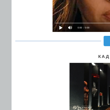
0:00
/ 0:00
КАД