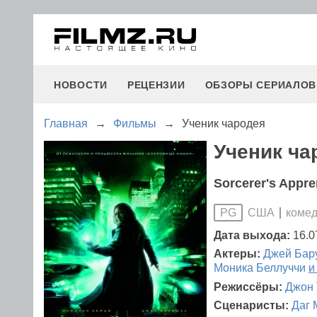
НОВОСТИ
РЕЦЕНЗИИ
ОБЗОРЫ СЕРИАЛОВ
Главная
→
Фильмы
→
Ученик чародея
Ученик ча
Sorcerer's Appre
США
комед
PG
Дата выхода:
16.0
Актеры:
Джей Бар
Моника Беллуччи
и
Режиссёры:
Джон 
Сценаристы:
Даг 