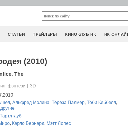
СТАТЬИ
ТРЕЙЛЕРЫ
КИНОКЛУБ НК
НК ОНЛАЙ
родея (2010)
ntice, The
ия, фэнтези
3D
7.2010
ушел
,
Альфред Молина
,
Тереза Палмер
,
Тоби Кеббелл
,
 другие
Тартлтауб
Миро
,
Карло Бернард
,
Мэтт Лопес