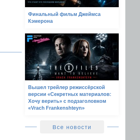
Финальный фильм Джеймса
Кэмерона
Вышел трейлер режиссёрской
версии «Секретных материалов:
Хочу верить» с подзаголовком
«Vrach Frankenshteyn»
Все новости