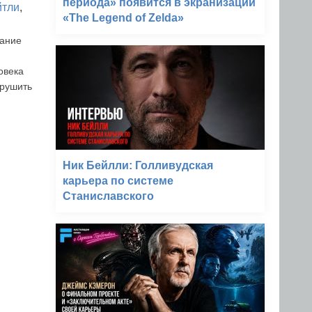
периода» появится в экранизации
йтли
,
«The Legend of Zelda»
дание
овека
зрушить
Ник Бейлли: Голливудская
карьера по системе
Станиславского