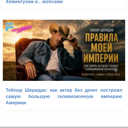
Хемингуэем и... мопсами
Тейлор Шеридан: как актер без денег построил
самую большую телевизионную империю
Америки