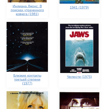
Индиана Джонс: В
1941 (1979)
поисках утраченного
ковчега (1981)
Близкие контакты
Челюсти (1975)
третьей степени
(1977)