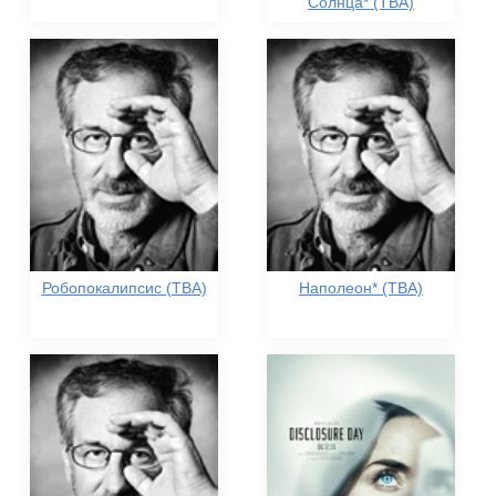
Солнца* (TBA)
Робопокалипсис (TBA)
Наполеон* (TBA)