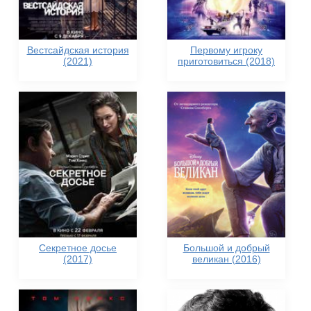
Вестсайдская история
Первому игроку
(2021)
приготовиться (2018)
Секретное досье
Большой и добрый
(2017)
великан (2016)