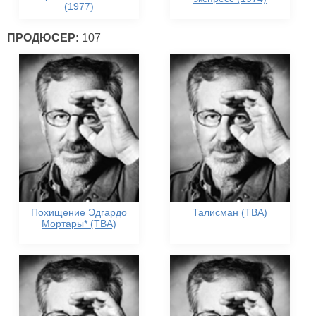
(1977)
ПРОДЮСЕР:
107
Похищение Эдгардо
Талисман (TBA)
Мортары* (TBA)