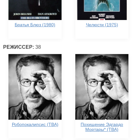
Братья Блюз (1980)
Челюсти (1975)
РЕЖИССЕР:
38
Робопокалипсис (TBA)
Похищение Эдгардо
Мортары* (TBA)