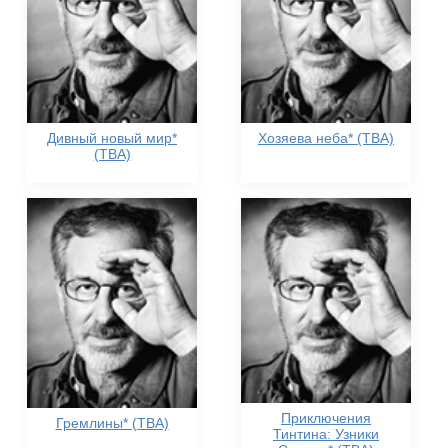
Дивный новый мир*
Хозяева неба* (TBA)
(TBA)
Приключения
Гремлины* (TBA)
Тинтина: Узники