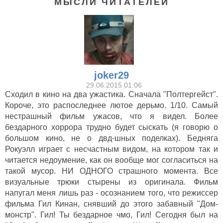
МЫСЛИ ЧИТАТЕЛЕЙ
joker29
29.06.2015 01:06
Сходил в кино на два ужастика. Сначала "Полтергейст".
Короче, это распоследнее лютое дерьмо. 1/10. Самый
нестрашный фильм ужасов, что я видел. Более
бездарного хоррора трудно будет сыскать (я говорю о
большом кино, не о двд-шных поделках). Бедняга
Рокуэлл играет с несчастным видом, на котором так и
читается недоумение, как он вообще мог согласиться на
такой мусор. НИ ОДНОГО страшного момента. Все
визуальные трюки стырены из оригинала. Фильм
напугал меня лишь раз - осознанием того, что режиссер
фильма Гил Кинан, снявший до этого забавный "Дом-
монстр". Гил! Ты бездарное чмо, Гил! Сегодня был на