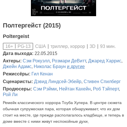
Полтергейст (2015)
Poltergeist
США
триллер, хоррор
3D
93 мин.
16+
PG-13
Дата выхода:
22.05.2015
Актеры:
Сэм Рокуэлл
,
Розмари ДеВитт
,
Джаред Харрис
,
Джейн Адамс
,
Николас Браун
и другие
Режиссёры:
Гил Кенан
Сценаристы:
Дэвид Линдсей-Эбейр
,
Стивен Спилберг
Продюсеры:
Сэм Рэйми
,
Нейтан Кахейн
,
Роб Тэйперт
,
Рой Ли
Ремейк классического хоррора Тоуба Хупера. В центре сюжета
обычная супружеская пара, которая обнаруживает, что их дом
стоит на месте, где прежде располагалось кладбище, и теперь в
доме вместе с ними живут неспокойные духи,