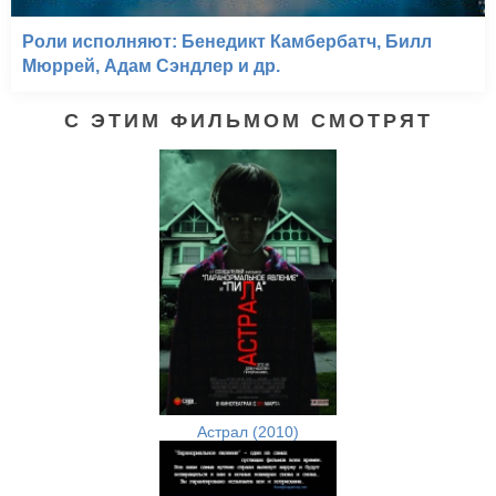
Роли исполняют: Бенедикт Камбербатч, Билл
Мюррей, Адам Сэндлер и др.
С ЭТИМ ФИЛЬМОМ СМОТРЯТ
Астрал (2010)