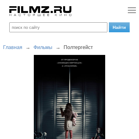
Главная
→
Фильмы
→
Полтергейст