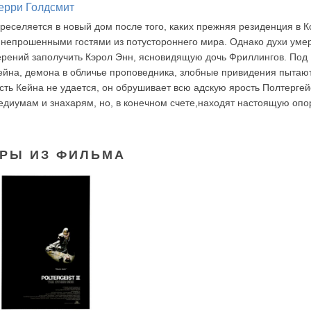
ерри Голдсмит
еселяется в новый дом после того, каких прежняя резиденция в Ко
 непрошенными гостями из потустороннего мира. Однако духи уме
ерений заполучить Кэрол Энн, ясновидящую дочь Фриллингов. Под
ейна, демона в обличье проповедника, злобные привидения пытаю
ость Кейна не удается, он обрушивает всю адскую ярость Полтергей
иумам и знахарям, но, в конечном счете,находят настоящую опор
РЫ ИЗ ФИЛЬМА