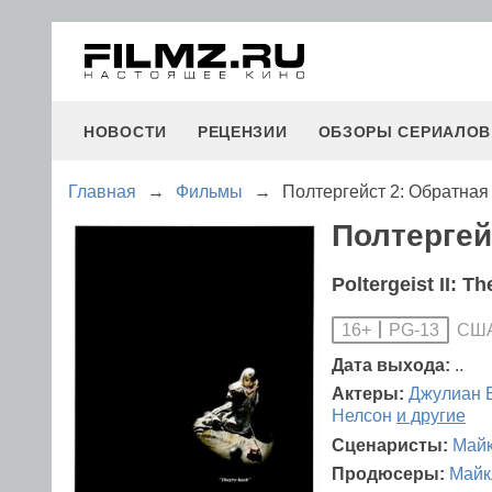
НОВОСТИ
РЕЦЕНЗИИ
ОБЗОРЫ СЕРИАЛОВ
Главная
→
Фильмы
→
Полтергейст 2: Обратная
Полтергей
Poltergeist II: T
СШ
16+
PG-13
Дата выхода:
..
Актеры:
Джулиан 
Нелсон
и другие
Сценаристы:
Майк
Продюсеры:
Майк