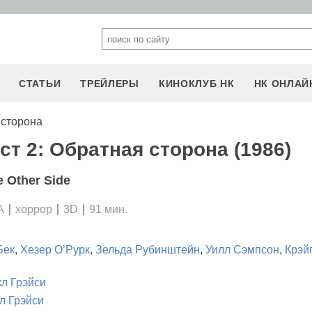
СТАТЬИ
ТРЕЙЛЕРЫ
КИНОКЛУБ НК
НК ОНЛАЙ
 сторона
ст 2: Обратная сторона (1986)
he Other Side
А
хоррор
3D
91 мин.
Бек
,
Хезер О’Рурк
,
Зельда Рубинштейн
,
Уилл Сэмпсон
,
Крэйг
л Грэйси
л Грэйси