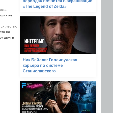
периода» появится в экранизации
«The Legend of Zelda»
ста -
рших не
тся лестью
ста на
у друг в
Ник Бейлли: Голливудская
карьера по системе
Станиславского