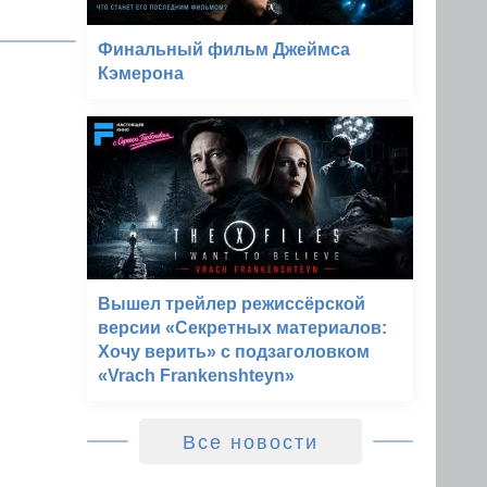
Финальный фильм Джеймса
Кэмерона
Вышел трейлер режиссёрской
версии «Секретных материалов:
Хочу верить» с подзаголовком
«Vrach Frankenshteyn»
Все новости