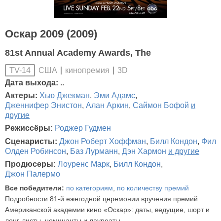
Оскар 2009 (2009)
81st Annual Academy Awards, The
США
кинопремия
3D
TV-14
Дата выхода:
..
Актеры:
Хью Джекман
,
Эми Адамс
,
Дженнифер Энистон
,
Алан Аркин
,
Саймон Бофой
и
другие
Режиссёры:
Роджер Гудмен
Сценаристы:
Джон Роберт Хоффман
,
Билл Кондон
,
Фил
Олден Робинсон
,
Баз Лурманн
,
Дэн Хармон
и другие
Продюсеры:
Лоуренс Марк
,
Билл Кондон
,
Джон Палермо
Все победители:
по категориям
,
по количеству премий
Подробности 81-й ежегодной церемонии вручения премий
Американской академии кино «Оскар»: даты, ведущие, шорт и
лонг-листы, номинанты и лауреаты.