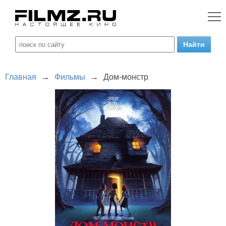
Главная
→
Фильмы
→
Дом-монстр