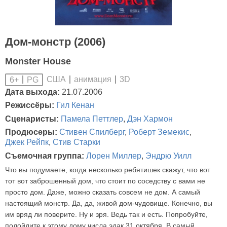
Дом-монстр (2006)
Monster House
США
анимация
3D
6+
PG
Дата выхода:
21.07.2006
Режиссёры:
Гил Кенан
Сценаристы:
Памела Петтлер
,
Дэн Хармон
Продюсеры:
Стивен Спилберг
,
Роберт Земекис
,
Джек Рейпк
,
Стив Старки
Съемочная группа:
Лорен Миллер
,
Эндрю Уилл
Что вы подумаете, когда несколько ребятишек скажут, что вот
тот вот заброшенный дом, что стоит по соседству с вами не
просто дом. Даже, можно сказать совсем не дом. А самый
настоящий монстр. Да, да, живой дом-чудовище. Конечно, вы
им вряд ли поверите. Ну и зря. Ведь так и есть. Попробуйте,
подойдите к этому дому числа эдак 31 октября. В самый