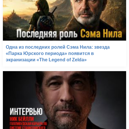
ПараНорман, или Как
приручить зомби (2012)
Одна из последних ролей Сэма Нила: звезда
«Парка Юрского периода» появится в
экранизации «The Legend of Zelda»