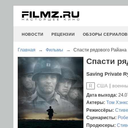
НОВОСТИ
РЕЦЕНЗИИ
ОБЗОРЫ СЕРИАЛОВ
Главная
→
Фильмы
→
Спасти рядового Райана
Спасти ря
Saving Private R
США
военны
R
Дата выхода:
24.0
Актеры:
Том Хэнкс
Режиссёры:
Стиве
Сценаристы:
Робе
Продюсеры:
Стив