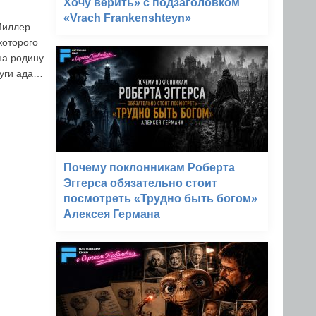
Хочу верить» с подзаголовком
«Vrach Frankenshteyn»
Миллер
которого
на родину
руги ада…
Почему поклонникам Роберта
Эггерса обязательно стоит
посмотреть «Трудно быть богом»
Алексея Германа