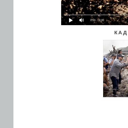
0:00
/ 0:00
КАД