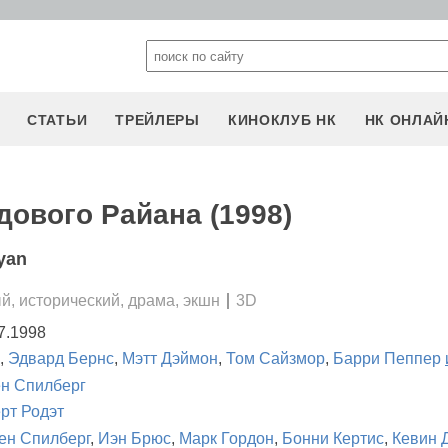
СТАТЬИ
ТРЕЙЛЕРЫ
КИНОКЛУБ НК
НК ОНЛАЙ
дового Райана (1998)
yan
й, исторический, драма, экшн
3D
7.1998
,
Эдвард Бернс
,
Мэтт Дэймон
,
Том Сайзмор
,
Барри Пеппер
н Спилберг
рт Родэт
ен Спилберг
,
Иэн Брюс
,
Марк Гордон
,
Бонни Кертис
,
Кевин 