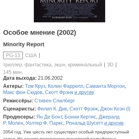
Особое мнение (2002)
Minority Report
США
PG-13
триллер, фантастика, экшн, криминальный
3D
145 мин.
Дата выхода:
21.06.2002
Актеры:
Том Круз
,
Колин Фаррелл
,
Саманта Мортон
,
Макс фон Сюдов
,
Скотт Фрэнк
и другие
Режиссёры:
Стивен Спилберг
Сценаристы:
Филип К. Дик
,
Скотт Фрэнк
,
Джон Коэн (I)
Продюсеры:
Ян Де Бонт
,
Бонни Кертис
,
Джералд
Р. Молен
,
Уолтер Ф. Паркс
,
Рональд Шусетт
и другие
2054 год. Уже шесть лет существует особый предпреступный
отдел. На основе психических технологий разработана