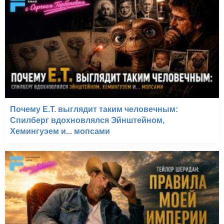
Почему E.T. выглядит таким человечным:
Спилберг вдохновлялся Эйнштейном,
Хемингуэем и... мопсами