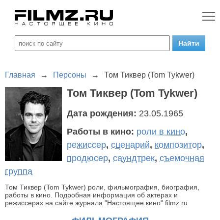
Главная
→
Персоны
→
Том Тиквер (Tom Tykwer)
Том Тиквер (Tom Tykwer)
Дата рождения:
23.05.1965
Работы в кино:
роли в кино
,
режиссер
,
сценарий
,
композитор
,
продюсер
,
саундтрек
,
съемочная
группа
Том Тиквер (Tom Tykwer) роли, фильмография, биография,
работы в кино. Подробная информация об актерах и
режиссерах на сайте журнала "Настоящее кино" filmz.ru