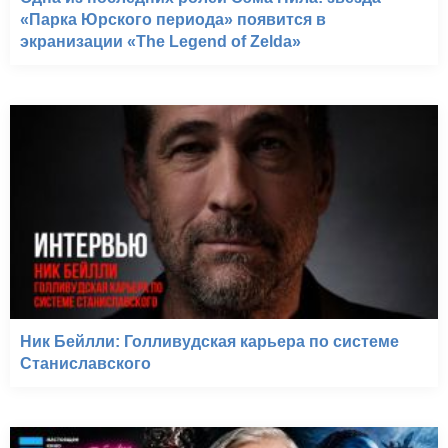
«Парка Юрского периода» появится в
экранизации «The Legend of Zelda»
Ник Бейлли: Голливудская карьера по системе
Станиславского