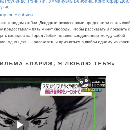
а Роулендс
,
Рэйн Ли
,
Эммануэль Бенбийа
,
Кристофер Дой
ругие
нуэль Бенбийа
ают городом любви. Двадцати режиссерами предложили снять сво
 предоставили пять минут свободы, чтобы рассказать и показать 
цать взглядов на Город Любви, плавно соединенных между собой
ие, одна цель — рассказать и признаться в любви одному из крас
ИЛЬМА «ПАРИЖ, Я ЛЮБЛЮ ТЕБЯ»