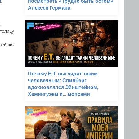
посмотреть «Трудно быть богом»
л
,
Алексея Германа
й
столицу
ивейших
Почему E.T. выглядит таким
человечным: Спилберг
вдохновлялся Эйнштейном,
Хемингуэем и... мопсами