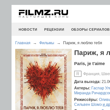
НОВОСТИ
РЕЦЕНЗИИ
ОБЗОРЫ СЕРИАЛОВ
Главная
→
Фильмы
→
Париж, я люблю тебя
Париж, я 
Paris, je t'aime
Франция, Шве
R
Дата выхода:
21.0
Актеры:
Гаспар Ул
Миранда Ричардсо
Режиссёры:
Оливь
Сильвен Шомэ
и д