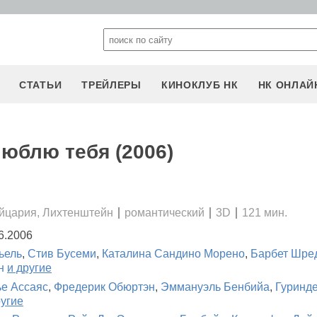
СТАТЬИ
ТРЕЙЛЕРЫ
КИНОКЛУБ НК
НК ОНЛАЙ
люблю тебя (2006)
йцария, Лихтенштейн
романтический
3D
121 мин.
6.2006
ьель
,
Стив Бусеми
,
Каталина Сандино Морено
,
Барбет Шре
н
и другие
е Ассаяс
,
Фредерик Обюртэн
,
Эммануэль Бенбийа
,
Гуринд
ругие