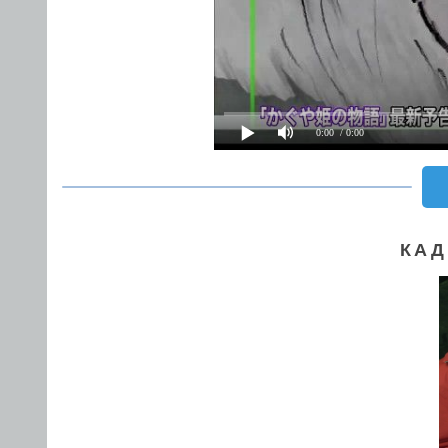
0:00
/ 0:00
КАД