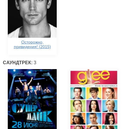
Осторожно,
привидения! (2015)
САУНДТРЕК:
3