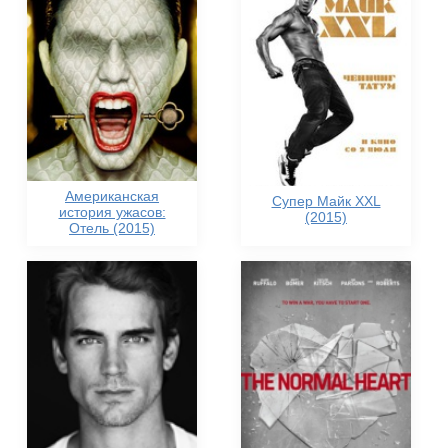
Американская
Супер Майк XXL
история ужасов:
(2015)
Отель (2015)