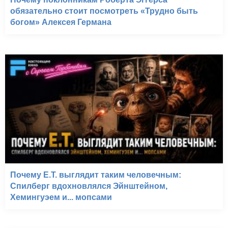
обязательно стоит посмотреть «Трудно быть
богом» Алексея Германа
Почему E.T. выглядит таким человечным:
Спилберг вдохновлялся Эйнштейном,
Хемингуэем и... мопсами