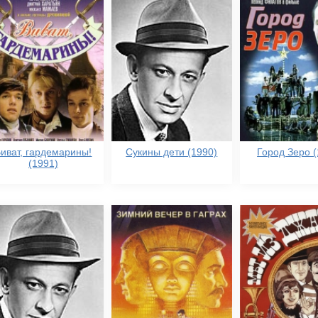
иват, гардемарины!
Сукины дети (1990)
Город Зеро (
(1991)