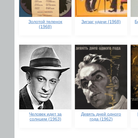
Золотой теленок
Зигзаг удачи (1968)
Б
(1968)
Человек идет за
Девять дней одного
солнцем (1963)
года (1962)