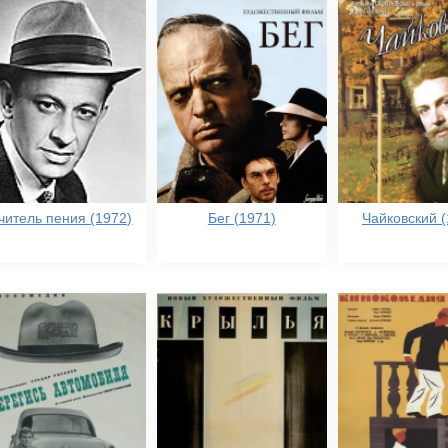
читель пения (1972)
Бег (1971)
Чайковский (