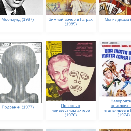
Моонзунд (1987)
Зимний вечер в Гаграх
Мы из джаза 
(1985)
Невероят
Повесть о
приключе
Подранки (1977)
неизвестном актере
итальянцев в 
(1976)
(1974)