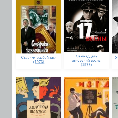
Семнадцать
Старики-разбойники
У
мгновений весны
(1973)
(1973)