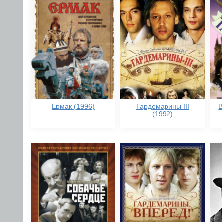
Ермак (1996)
Гардемарины III
В
(1992)