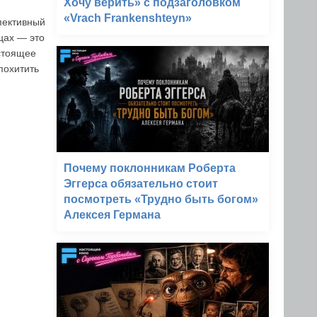
Хочу верить» с подзаголовком
«Vrach Frankenshteyn»
пективный
ицах — это
астоящее
похитить
Почему поклонникам Роберта
Эггерса обязательно стоит
посмотреть «Трудно быть богом»
Алексея Германа