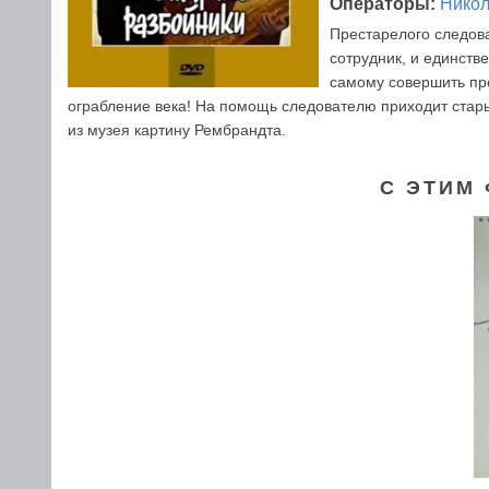
Операторы:
Нико
Престарелого следова
сотрудник, и единств
самому совершить пре
ограбление века! На помощь следователю приходит стар
из музея картину Рембрандта.
С ЭТИМ