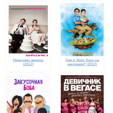
Немножко женаты
Тим и Эрик: Кино на
(2012)
миллиард* (2012)