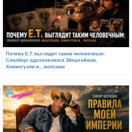
Почему E.T. выглядит таким человечным:
Спилберг вдохновлялся Эйнштейном,
Хемингуэем и... мопсами