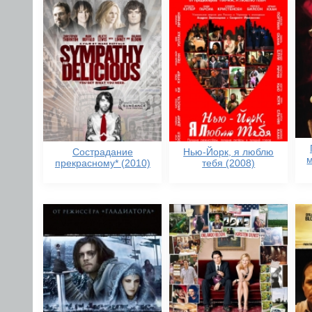
Сострадание
Нью-Йорк, я люблю
м
прекрасному* (2010)
тебя (2008)