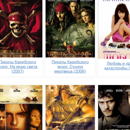
Пираты Карибского
Пираты Карибского
Любовь и д
оря: На краю света
моря: Сундук
катастрофы 
(2007)
мертвеца (2006)