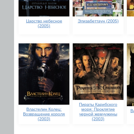
Царство небесное
Элизабеттаун (2005)
(2005)
Пираты Карибского
Властелин Колец:
моря: Проклятие
В
Возвращение короля
черной жемчужины
(2003)
(2003)