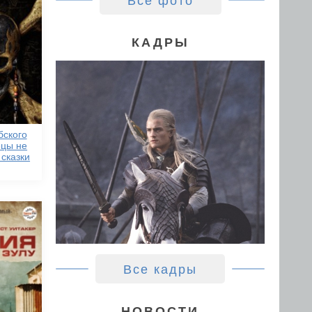
Все фото
КАДРЫ
бского
ецы не
сказки
Все кадры
НОВОСТИ