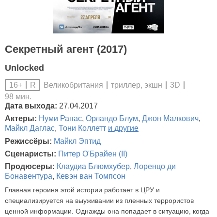
Секретный агент (2017)
Unlocked
Великобритания
триллер, экшн
3D
16+
R
98 мин.
Дата выхода:
27.04.2017
Актеры:
Нуми Рапас
,
Орландо Блум
,
Джон Малкович
,
Майкл Даглас
,
Тони Коллетт
и другие
Режиссёры:
Майкл Эптид
Сценаристы:
Питер О'Брайен (II)
Продюсеры:
Клаудиа Блюмхубер
,
Лоренцо ди
Бонавентура
,
Кевэн ван Томпсон
Главная героиня этой истории работает в ЦРУ и
специализируется на выуживании из пленных террористов
ценной информации. Однажды она попадает в ситуацию, когда