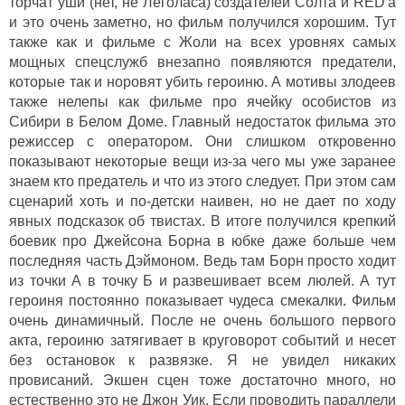
торчат уши (нет, не Леголаса) создателей Солта и RED'а
и это очень заметно, но фильм получился хорошим. Тут
также как и фильме с Жоли на всех уровнях самых
мощных спецслужб внезапно появляются предатели,
которые так и норовят убить героиню. А мотивы злодеев
также нелепы как фильме про ячейку особистов из
Сибири в Белом Доме. Главный недостаток фильма это
режиссер с оператором. Они слишком откровенно
показывают некоторые вещи из-за чего мы уже заранее
знаем кто предатель и что из этого следует. При этом сам
сценарий хоть и по-детски наивен, но не дает по ходу
явных подсказок об твистах. В итоге получился крепкий
боевик про Джейсона Борна в юбке даже больше чем
последняя часть Дэймоном. Ведь там Борн просто ходит
из точки А в точку Б и развешивает всем люлей. А тут
героиня постоянно показывает чудеса смекалки. Фильм
очень динамичный. После не очень большого первого
акта, героиню затягивает в круговорот событий и несет
без остановок к развязке. Я не увидел никаких
провисаний. Экшен сцен тоже достаточно много, но
естественно это не Джон Уик. Если проводить параллели