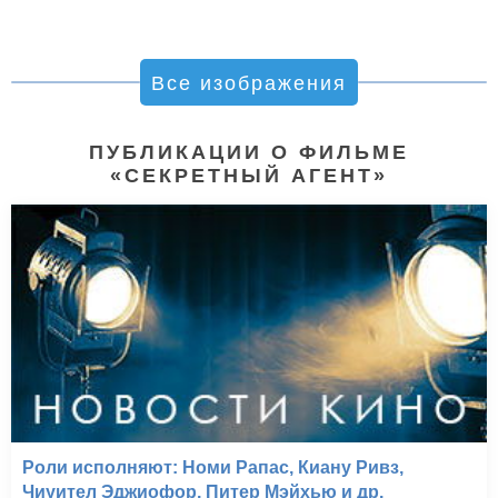
Все изображения
ПУБЛИКАЦИИ О ФИЛЬМЕ
«СЕКРЕТНЫЙ АГЕНТ»
Роли исполняют: Номи Рапас, Киану Ривз,
Чиуител Эджиофор, Питер Мэйхью и др.