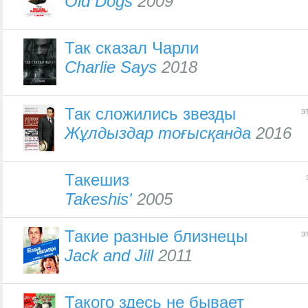
Old Dogs
2009
Так сказал Чарли
Charlie Says
2018
Так сложились звезды
э
Жұлдыздар тоғысқанда
2016
Такешиз
Takeshis'
2005
Такие разные близнецы
э
Jack and Jill
2011
Такого здесь не бывает