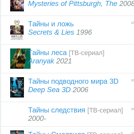
Mysteries of Pittsburgh, The
200
Тайны и ложь
э
Secrets & Lies
1996
Тайны леса
[ТВ-сериал]
Aranyak
2021
Тайны подводного мира 3D
э
Deep Sea 3D
2006
Тайны следствия
[ТВ-сериал]
э
2000-
э