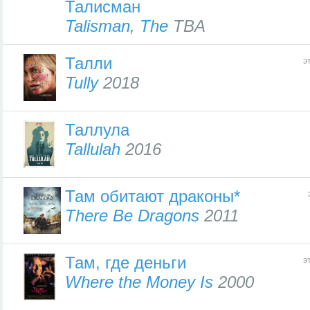
Талисман
Talisman, The
TBA
Талли
э
Tully
2018
Таллула
Tallulah
2016
Там обитают драконы*
There Be Dragons
2011
Там, где деньги
э
Where the Money Is
2000