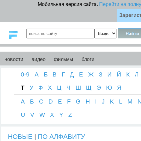
Мобильная версия сайта.
Перейти на полн
Зарегис
новости
видео
фильмы
блоги
0-9
А
Б
В
Г
Д
Е
Ж
З
И
Й
К
Л
Т
У
Ф
Х
Ц
Ч
Ш
Щ
Э
Ю
Я
A
B
C
D
E
F
G
H
I
J
K
L
M
U
V
W
X
Y
Z
НОВЫЕ
|
ПО АЛФАВИТУ