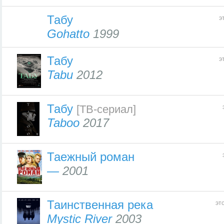
Табу
э
Gohatto
1999
Табу
э
Tabu
2012
Табу
[ТВ-сериал]
Taboo
2017
Таежный роман
—
2001
Таинственная река
эт
Mystic River
2003