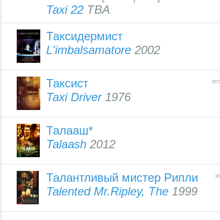
Taxi 22
TBA
Таксидермист
L'imbalsamatore
2002
Таксист
эт
Taxi Driver
1976
Талааш*
Talaash
2012
Талантливый мистер Рипли
э
Talented Mr.Ripley, The
1999