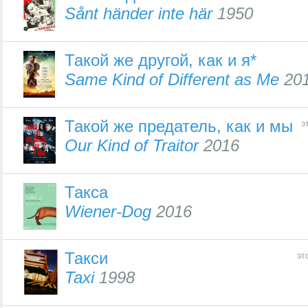
Sånt händer inte här
1950
Такой же другой, как и я*
Same Kind of Different as Me
20
Такой же предатель, как и мы
э
Our Kind of Traitor
2016
Такса
Wiener-Dog
2016
Такси
эт
Taxi
1998