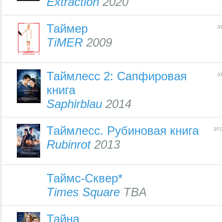
Extraction
2020
Таймер
э
TiMER
2009
Таймлесс 2: Сапфировая
э
книга
Saphirblau
2014
Таймлесс. Рубиновая книга
эт
Rubinrot
2013
Таймс-Сквер*
Times Square
TBA
Тайна