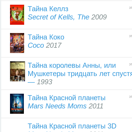
Тайна Келлз
э
Secret of Kells, The
2009
Тайна Коко
э
Coco
2017
Тайна королевы Анны, или
э
Мушкетеры тридцать лет спуст
—
1993
Тайна Красной планеты
э
Mars Needs Moms
2011
Тайна Красной планеты 3D