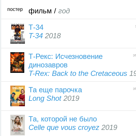
постер
фильм /
год
Т-34
T-34
2018
Т-Рекс: Исчезновение
э
динозавров
T-Rex: Back to the Cretaceous
1
Та еще парочка
э
Long Shot
2019
Та, которой не было
Celle que vous croyez
2019