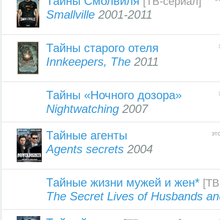
Тайны Смолвиля
[ТВ-сериал]
Smallville
2001-2011
Тайны старого отеля
Innkeepers, The
2011
Тайны «Ночного дозора»
Nightwatching
2007
Тайные агенты
эт
Agents secrets
2004
Тайные жизни мужей и жен*
[ТВ
The Secret Lives of Husbands a