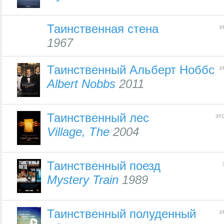
Таинственная стена
э
1967
Таинственный Альберт Ноббс
э
Albert Nobbs
2011
Таинственный лес
эт
Village, The
2004
Таинственный поезд
Mystery Train
1989
Таинственный полуденный
э