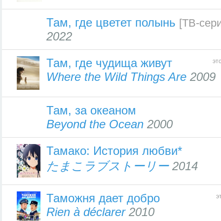
Там, где цветет полынь
[ТВ-сер
2022
Там, где чудища живут
эт
Where the Wild Things Are
2009
Там, за океаном
Beyond the Ocean
2000
Тамако: История любви*
たまこラブストーリー
2014
Таможня дает добро
э
Rien à déclarer
2010