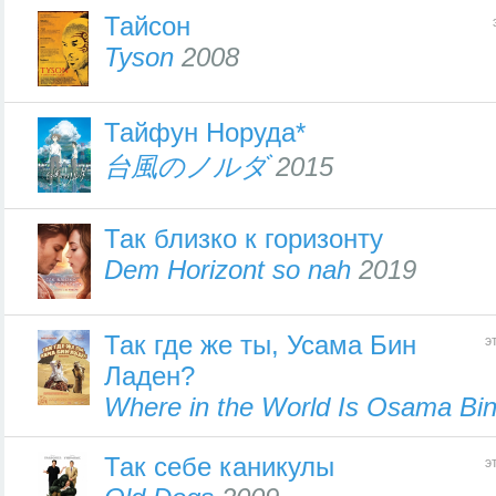
Тайсон
Tyson
2008
Тайфун Норуда*
台風のノルダ
2015
Так близко к горизонту
Dem Horizont so nah
2019
Так где же ты, Усама Бин
э
Ладен?
Where in the World Is Osama Bi
Так себе каникулы
э