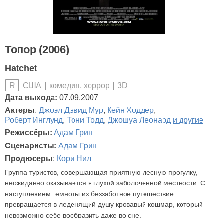
Топор (2006)
Hatchet
США
комедия, хоррор
3D
R
Дата выхода:
07.09.2007
Актеры:
Джоэл Дэвид Мур
,
Кейн Ходдер
,
Роберт Инглунд
,
Тони Тодд
,
Джошуа Леонард
и другие
Режиссёры:
Адам Грин
Сценаристы:
Адам Грин
Продюсеры:
Кори Нил
Группа туристов, совершающая приятную лесную прогулку,
неожиданно оказывается в глухой заболоченной местности. С
наступлением темноты их беззаботное путешествие
превращается в леденящий душу кровавый кошмар, который
невозможно себе вообразить даже во сне.