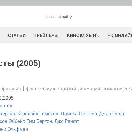
СТАТЬИ
ТРЕЙЛЕРЫ
КИНОКЛУБ НК
НК ОНЛАЙ
сты (2005)
британия
фэнтези, музыкальный, анимация, романтическ
9.2005
ертон
Бертон
,
Кэролайн Томпсон
,
Памела Петтлер
,
Джон Огаст
сон Эббейт
,
Тим Бертон
,
Джо Ранфт
нни Эльфман