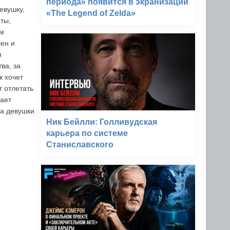
периода» появится в экранизации
евушку,
«The Legend of Zelda»
ты,
им
ен и
и
ва, за
к хочет
т отлетать
вает
па девушки
Ник Бейлли: Голливудская
карьера по системе
Станиславского