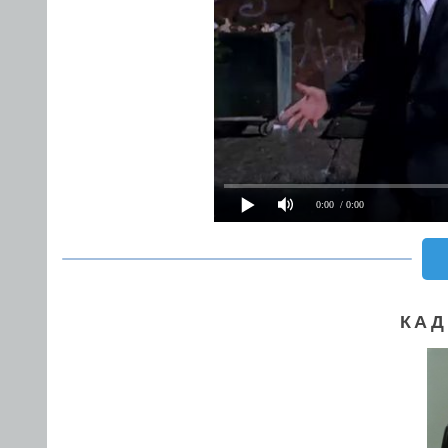
0:00
/ 0:00
КАД