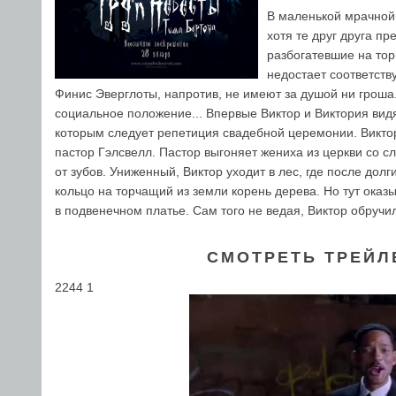
В маленькой мрачной 
хотя те друг друга п
разбогатевшие на тор
недостает соответст
Финис Эверглоты, напротив, не имеют за душой ни гроша. 
социальное положение... Впервые Виктор и Виктория вид
которым следует репетиция свадебной церемонии. Виктор 
пастор Гэлсвелл. Пастор выгоняет жениха из церкви со сл
от зубов. Униженный, Виктор уходит в лес, где после дол
кольцо на торчащий из земли корень дерева. Но тут оказы
в подвенечном платье. Сам того не ведая, Виктор обручил
СМОТРЕТЬ ТРЕЙЛ
2244 1