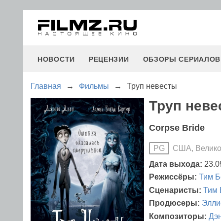
НОВОСТИ
РЕЦЕНЗИИ
ОБЗОРЫ СЕРИАЛОВ
Главная
→
Фильмы
→
Труп невесты
Труп неве
Corpse Bride
США, Велико
PG
Дата выхода:
23.0
Режиссёры:
Тим Б
Сценаристы:
Тим 
Продюсеры:
Элли
Композиторы:
Дэ