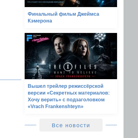
Финальный фильм Джеймса
Кэмерона
Вышел трейлер режиссёрской
версии «Секретных материалов:
Хочу верить» с подзаголовком
«Vrach Frankenshteyn»
Все новости