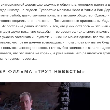
викторианской деревушке задумали обвенчать молодого парня и д
режде никогда не видели. Туповатые магнаты Нелл и Уильям Ван Дор
говле рыбой, давно мечтали попасть в высшее общество. Однако 
вующего социального положения. Потомственные аристократы Мадл
Их состояние давно иссякло, и все, что у них осталось — это имя 
ят друг друга накануне свадьбы — во время официального знакомст
ужасно застенчив и неуклюж, и никак не может сделать все так, ка
овами, что тот не должен возвращаться, пока слова клятвы не буду
гих попыток наконец произносит клятву без запинок и в запале наде
вается, что это вовсе не корень, а рука начавшего разлагаться тру
ся с трупом невесты...
ЕР ФИЛЬМА «ТРУП НЕВЕСТЫ»