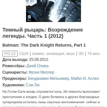
Темный рыцарь: Возрождение
легенды. Часть 1 (2012)
Batman: The Dark Knight Returns, Part 1
США
комикс, анимация, экшн
3D
76 мин.
PG-13
Дата выхода:
25.09.2012
Режиссёры:
Джей Олива
Сценаристы:
Фрэнк Миллер
Продюсеры:
Бенджамин Мельникер
,
Майкл И. Аслен
Художники:
Сэм Лю
На Готэм-Сити вновь спускается ночь. Из темноты выползают
преступники и злодеи. О днях Бэтмена и других благородных
супергероев остались лишь смутные воспоминания: сейчас в