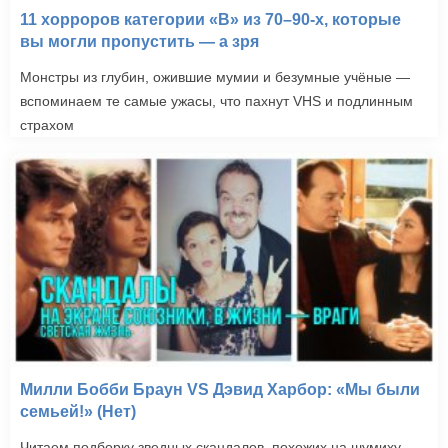
11 хорроров категории «B» из 70–90-х, которые
вы могли пропустить — а зря
Монстры из глубин, ожившие мумии и безумные учёные —
вспоминаем те самые ужасы, что пахнут VHS и подлинным
страхом
Милли Бобби Браун VS Дэвид Харбор: «Мы были
семьей!» (Нет)
Читаем подборку зведных скандалов, похожих на шумиху