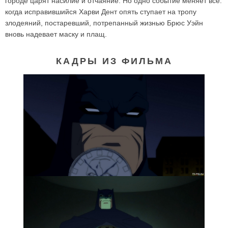
городе царят насилие и отчаяние. Но одно событие меняет все:
когда исправившийся Харви Дент опять ступает на тропу
злодеяний, постаревший, потрепанный жизнью Брюс Уэйн
вновь надевает маску и плащ.
КАДРЫ ИЗ ФИЛЬМА