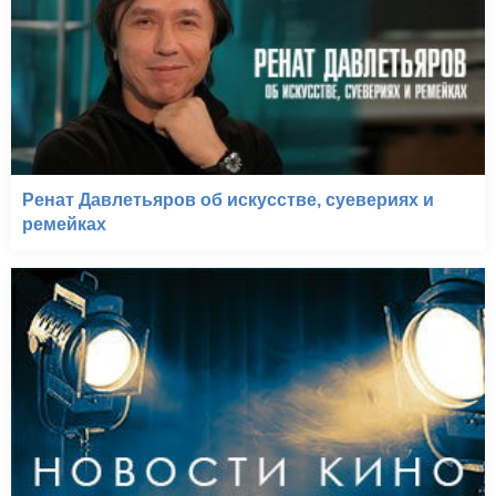
Ренат Давлетьяров об искусстве, суевериях и
ремейках