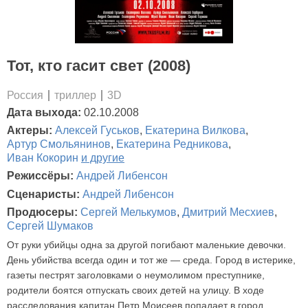
Тот, кто гасит свет (2008)
Россия
триллер
3D
Дата выхода:
02.10.2008
Актеры:
Алексей Гуськов
,
Екатерина Вилкова
,
Артур Смольянинов
,
Екатерина Редникова
,
Иван Кокорин
и другие
Режиссёры:
Андрей Либенсон
Сценаристы:
Андрей Либенсон
Продюсеры:
Сергей Мелькумов
,
Дмитрий Месхиев
,
Сергей Шумаков
От руки убийцы одна за другой погибают маленькие девочки.
День убийства всегда один и тот же — среда. Город в истерике,
газеты пестрят заголовками о неумолимом преступнике,
родители боятся отпускать своих детей на улицу. В ходе
расследования капитан Петр Моисеев попадает в город