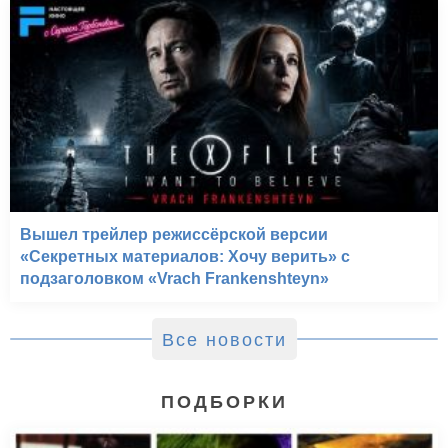
Вышел трейлер режиссёрской версии
«Секретных материалов: Хочу верить» с
подзаголовком «Vrach Frankenshteyn»
Все новости
ПОДБОРКИ