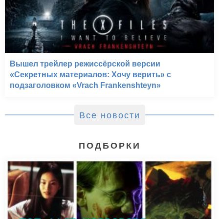
Вышел трейлер режиссёрской версии
«Секретных материалов: Хочу верить» с
подзаголовком «Vrach Frankenshteyn»
Все новости
ПОДБОРКИ