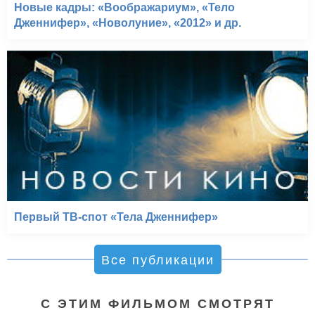
Новые кадры: «Воображариум», «Тело
Дженнифер», «Новолуние», «2012» и др.
Первый ТВ-спот «Тела Дженнифер»
Все публикации
С ЭТИМ ФИЛЬМОМ СМОТРЯТ