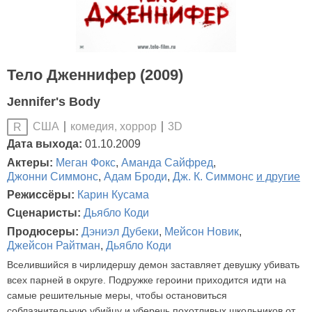
Тело Дженнифер (2009)
Jennifer's Body
США
комедия, хоррор
3D
R
Дата выхода:
01.10.2009
Актеры:
Меган Фокс
,
Аманда Сайфред
,
Джонни Симмонс
,
Адам Броди
,
Дж. К. Симмонс
и другие
Режиссёры:
Карин Кусама
Сценаристы:
Дьябло Коди
Продюсеры:
Дэниэл Дубеки
,
Мейсон Новик
,
Джейсон Райтман
,
Дьябло Коди
Вселившийся в чирлидершу демон заставляет девушку убивать
всех парней в округе. Подружке героини приходится идти на
самые решительные меры, чтобы остановиться
соблазнительную убийцу и уберечь похотливых школьников от