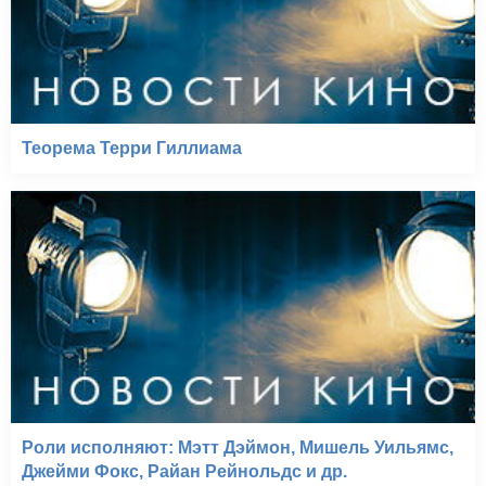
Теорема Терри Гиллиама
Роли исполняют: Мэтт Дэймон, Мишель Уильямс,
Джейми Фокс, Райан Рейнольдс и др.