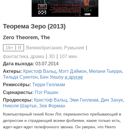
Теорема Зеро (2013)
Zero Theorem, The
Великобритания, Румыния
16+
R
фантастика, драма
3D
107 мин.
Дата выхода:
03.07.2014
Актеры:
Кристоф Вальц
,
Мэтт Дэймон
,
Мелани Тьерри
,
Тильда Суинтон
,
Бен Уишоу
и другие
Режиссёры:
Терри Гиллиам
Сценаристы:
Пэт Рашин
Продюсеры:
Кристоф Вальц
,
Эми Гиллиам
,
Дин Занук
,
Николя Шартье
,
Зев Форман
Компьютерный гений Коэн Лэт, перманентно пребывающий в
депрессии и страдающий всеми фобиями, какие только есть,
ждет-ждет-ждет телефонного звонка. Он уверен, что Некто