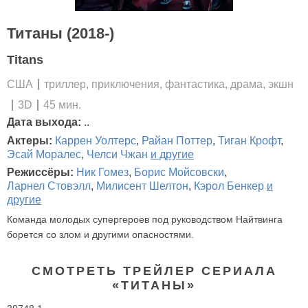
Титаны (2018-)
Titans
США
триллер, приключения, фантастика, драма, экшн
3D
45 мин.
Дата выхода:
..
Актеры:
Каррен Уолтерс
,
Райан Поттер
,
Тиган Крофт
,
Эсай Моралес
,
Челси Чжан
и другие
Режиссёры:
Ник Гомез
,
Борис Мойсовски
,
Ларнел Стовэлл
,
Милисент Шелтон
,
Кэрол Бенкер
и
другие
Команда молодых супергероев под руководством Найтвинга
борется со злом и другими опасностями.
СМОТРЕТЬ ТРЕЙЛЕР СЕРИАЛА
«ТИТАНЫ»