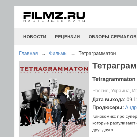
НОВОСТИ
РЕЦЕНЗИИ
ОБЗОРЫ СЕРИАЛОВ
Главная
→
Фильмы
→
Тетраграмматон
Тетраграм
Tetragrammaton
Россия, Украина, И
Дата выхода:
09.1
Продюсеры:
Андр
Кинокомикс про супе
которые разгуливают 
друг друга.