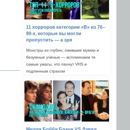
11 хорроров категории «B» из 70–
90-х, которые вы могли
пропустить — а зря
Монстры из глубин, ожившие мумии и
безумные учёные — вспоминаем те
самые ужасы, что пахнут VHS и
подлинным страхом
Милли Бобби Браун VS Дэвид