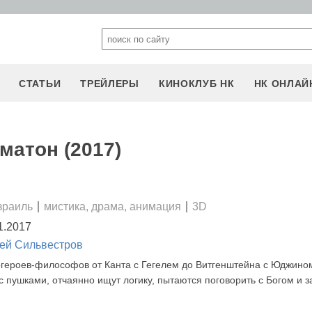
СТАТЬИ
ТРЕЙЛЕРЫ
КИНОКЛУБ НК
НК ОНЛАЙ
матон (2017)
зраиль
мистика, драма, анимация
3D
1.2017
ей Сильвестров
ргероев-философов от Канта с Гегелем до Витгенштейна с Юджино
с пушками, отчаянно ищут логику, пытаются поговорить с Богом и з