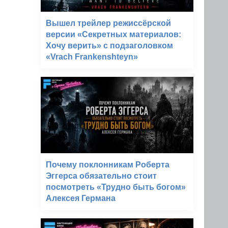
Вышел трейлер режиссёрской
версии «Секретных материалов:
Хочу верить» с подзаголовком
«Vrach Frankenshteyn»
Почему поклонникам Роберта
Эггерса обязательно стоит
посмотреть «Трудно быть богом»
Алексея Германа