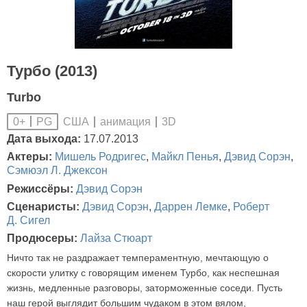
Турбо (2013)
Turbo
США
анимация
3D
0+
PG
Дата выхода:
17.07.2013
Актеры:
Мишель Родригес
,
Майкл Пенья
,
Дэвид Сорэн
,
Сэмюэл Л. Джексон
Режиссёры:
Дэвид Сорэн
Сценаристы:
Дэвид Сорэн
,
Даррен Лемке
,
Роберт
Д. Сигел
Продюсеры:
Лайза Стюарт
Ничто так не раздражает темпераментную, мечтающую о
скорости улитку с говорящим именем Турбо, как неспешная
жизнь, медленные разговоры, заторможенные соседи. Пусть
наш герой выглядит большим чудаком в этом вялом,