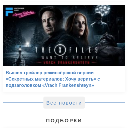
Вышел трейлер режиссёрской версии
«Секретных материалов: Хочу верить» с
подзаголовком «Vrach Frankenshteyn»
Все новости
ПОДБОРКИ