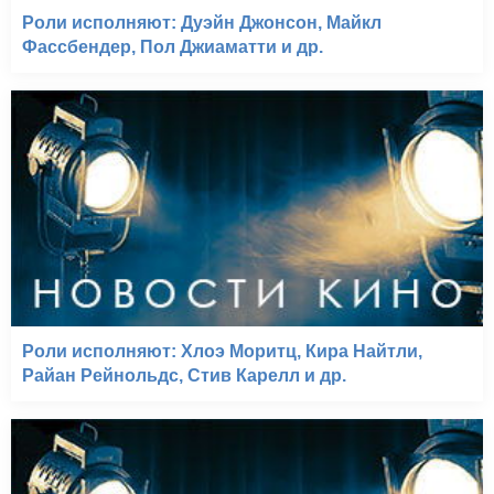
Роли исполняют: Дуэйн Джонсон, Майкл
Фассбендер, Пол Джиаматти и др.
Роли исполняют: Хлоэ Моритц, Кира Найтли,
Райан Рейнольдс, Стив Карелл и др.