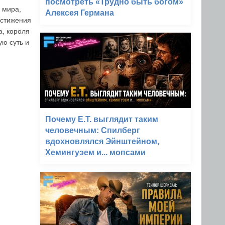
посмотреть «Трудно быть богом»
 мира,
Алексея Германа
остижения
а, короля
ую суть и
Почему E.T. выглядит таким
человечным: Спилберг
вдохновлялся Эйнштейном,
Хемингуэем и... мопсами