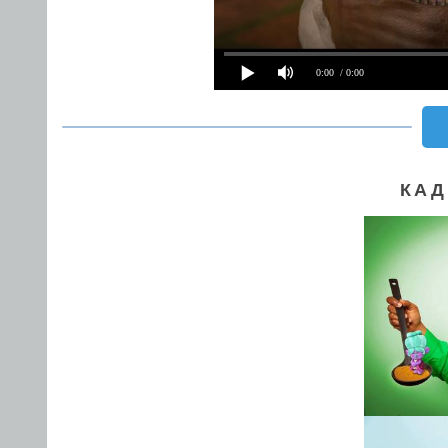
0:00
/ 0:00
КАД