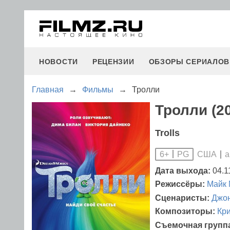
НОВОСТИ
РЕЦЕНЗИИ
ОБЗОРЫ СЕРИАЛОВ
Главная
→
Фильмы
→
Тролли
Тролли (2
Trolls
США
а
6+
PG
Дата выхода:
04.1
Режиссёры:
Майк 
Сценаристы:
Джон
Композиторы:
Кр
Съемочная групп