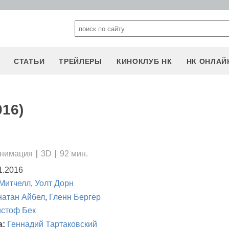
СТАТЬИ
ТРЕЙЛЕРЫ
КИНОКЛУБ НК
НК ОНЛАЙ
016)
нимация
3D
92 мин.
1.2016
Митчелл
,
Уолт Дорн
атан Айбел
,
Гленн Бергер
истоф Бек
а:
Геннадий Тартаковский