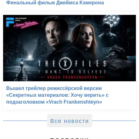
Финальный фильм Джеймса Кэмерона
Вышел трейлер режиссёрской версии
«Секретных материалов: Хочу верить» с
подзаголовком «Vrach Frankenshteyn»
Все новости