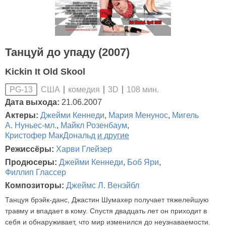
Танцуй до упаду (2007)
Kickin It Old Skool
США
комедия
3D
108 мин.
PG-13
Дата выхода:
21.06.2007
Актеры:
Джейми Кеннеди
,
Мария Менунос
,
Мигель
А. Нуньес-мл.
,
Майкл Розенбаум
,
Кристофер МакДональд
и другие
Режиссёры:
Харви Глейзер
Продюсеры:
Джейми Кеннеди
,
Боб Яри
,
Филлип Глассер
Композиторы:
Джеймс Л. Венэйбл
Танцуя брэйк-данс, Джастин Шумахер получает тяжелейшую
травму и впадает в кому. Спустя двадцать лет он приходит в
себя и обнаруживает, что мир изменился до неузнаваемости.