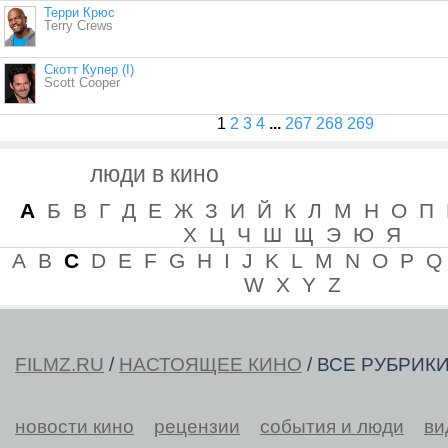
Терри Крюс
Terry Crews
Скотт Купер (I)
Scott Cooper
1
2
3
4
...
267
268
269
люди в кино
А
Б
В
Г
Д
Е
Ж
З
И
Й
К
Л
М
Н
О
П
Х
Ц
Ч
Ш
Щ
Э
Ю
Я
A
B
C
D
E
F
G
H
I
J
K
L
M
N
O
P
Q
W
X
Y
Z
FILMZ.RU
/
НАСТОЯЩЕЕ КИНО
/ ВСЕ РУБРИК
новости кино
рецензии
события и люди
ви