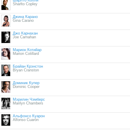
Шарлто Копли
Sharlto Copley
Джина Карано
Gina Carano
Джо Карнахан
Joe Carnahan
Марион Котийар
Marion Cotillard
Брайан Крэнстон
Bryan Cranston
Доминик Купер
Dominic Cooper
Мэрилин Чэмберс
Marilyn Chambers
Альфонсо Куарон
Alfonso Cuarón