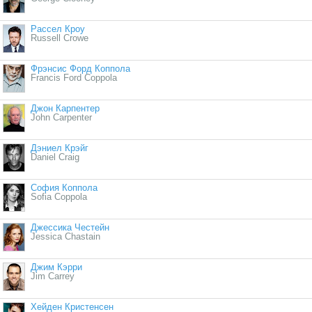
Рассел Кроу
Russell Crowe
Фрэнсис Форд Коппола
Francis Ford Coppola
Джон Карпентер
John Carpenter
Дэниел Крэйг
Daniel Craig
София Коппола
Sofia Coppola
Джессика Честейн
Jessica Chastain
Джим Кэрри
Jim Carrey
Хейден Кристенсен