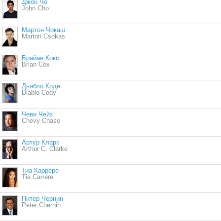
Джон Чо
John Cho
Мартон Чокаш
Marton Csokas
Брайан Кокс
Brian Cox
Дьябло Коди
Diablo Cody
Чеви Чейз
Chevy Chase
Артур Кларк
Arthur C. Clarke
Тиа Каррере
Tia Carrere
Питер Чернин
Peter Chernin