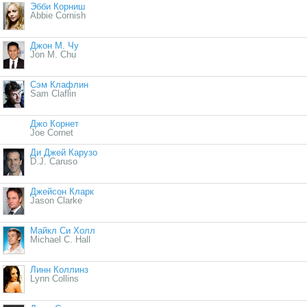
Эбби Корниш
Abbie Cornish
Джон М. Чу
Jon M. Chu
Сэм Клафлин
Sam Claflin
Джо Корнет
Joe Cornet
Ди Джей Карузо
D.J. Caruso
Джейсон Кларк
Jason Clarke
Майкл Си Холл
Michael C. Hall
Линн Коллинз
Lynn Collins