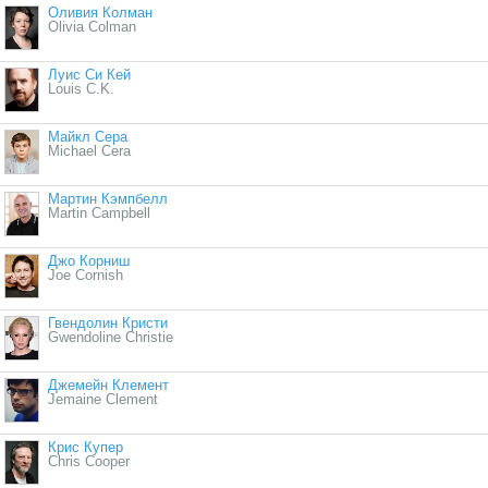
Оливия Колман
Olivia Colman
Луис Си Кей
Louis C.K.
Майкл Сера
Michael Cera
Мартин Кэмпбелл
Martin Campbell
Джо Корниш
Joe Cornish
Гвендолин Кристи
Gwendoline Christie
Джемейн Клемент
Jemaine Clement
Крис Купер
Chris Cooper