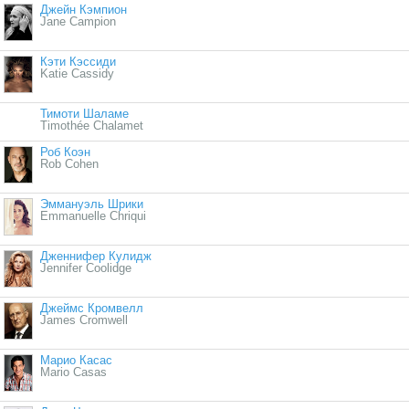
Джейн Кэмпион
Jane Campion
Кэти Кэссиди
Katie Cassidy
Тимоти Шаламе
Timothée Chalamet
Роб Коэн
Rob Cohen
Эммануэль Шрики
Emmanuelle Chriqui
Дженнифер Кулидж
Jennifer Coolidge
Джеймс Кромвелл
James Cromwell
Марио Касас
Mario Casas