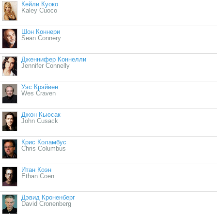
Кейли Куоко
Kaley Cuoco
Шон Коннери
Sean Connery
Дженнифер Коннелли
Jennifer Connelly
Уэс Крэйвен
Wes Craven
Джон Кьюсак
John Cusack
Крис Коламбус
Chris Columbus
Итан Коэн
Ethan Coen
Дэвид Кроненберг
David Cronenberg