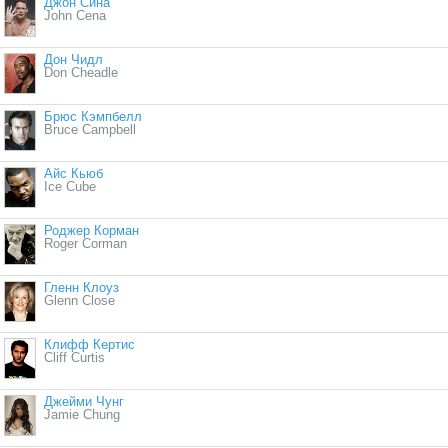
Джон Сина
John Cena
Дон Чидл
Don Cheadle
Брюс Кэмпбелл
Bruce Campbell
Айс Кьюб
Ice Cube
Роджер Корман
Roger Corman
Гленн Клоуз
Glenn Close
Клифф Кертис
Cliff Curtis
Джейми Чунг
Jamie Chung