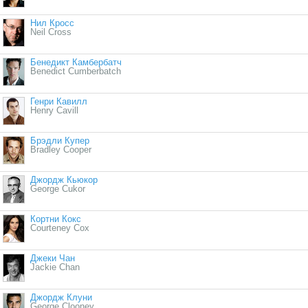
Нил Кросс
Neil Cross
Бенедикт Камбербатч
Benedict Cumberbatch
Генри Кавилл
Henry Cavill
Брэдли Купер
Bradley Cooper
Джордж Кьюкор
George Cukor
Кортни Кокс
Courteney Cox
Джеки Чан
Jackie Chan
Джордж Клуни
George Clooney