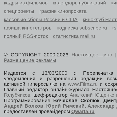
кадры из фильмов
календарь публикаций
ки
спецпроекты
график кинопроката
кассовые сборы России и США
киноклуб Нас
афиша кинотеатров
подписка subscribe.ru
r
полный RSS-поток
статистика mail.ru
© COPYRIGHT 2000-2026
Настоящее кино
Размещение рекламы
Издается с 13/03/2000 :: Перепечатка
уведомления и разрешения редакции воз
активной гиперссылке на
www.Filmz.ru
и сохра
Главный редактор онлайн-журнала Настоя
Голубчиков
, шеф-редактор
Анатолий Ющенко
Программирование
Вячеслав Скопюк
,
Дмит
Андрей Волков
,
Юрий Римский
,
Александр 
предоставлен провайдером
Qwarta.ru