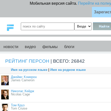
Мобильная версия сайта.
Перейти на полн
Зарегис
новости
видео
фильмы
блоги
РЕЙТИНГ ПЕРСОН
| ВСЕГО: 26842
Имя на русском языке
|
Имя на родном языке
Джеймс Кэмерон
James Cameron
Николас Кейдж
Nicolas Cage
Том Круз
Tom Cruise