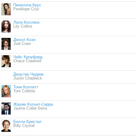
Пенелопа Крус
Penélope Cruz
Лили Коллинз
Lily Collins
Джоэл Коэн
Joel Coen
Чейс Кроуфорд
Chace Crawford
Джастин Чедвик
Justin Chadwick
Тони Коллетт
Toni Collette
Жауме Кольет-Серра
Jaume Collet-Serra
Билли Кристал
Billy Crystal