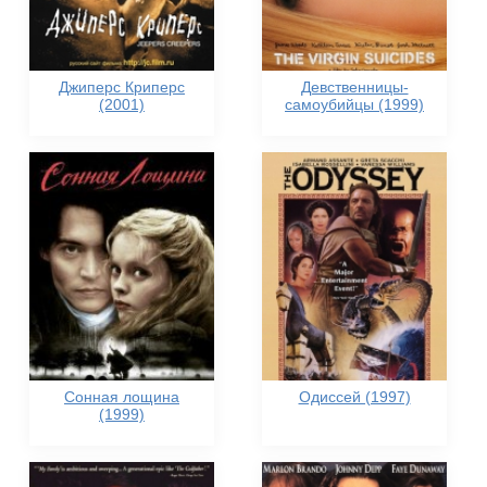
Джиперс Криперс
Девственницы-
(2001)
самоубийцы (1999)
Сонная лощина
Одиссей (1997)
(1999)