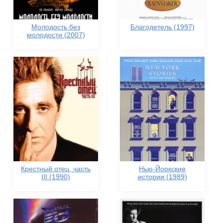
Молодость без
Благодетель (1997)
молодости (2007)
Крестный отец, часть
Нью-Йоркские
III (1990)
истории (1989)