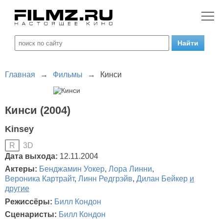
Главная
→
Фильмы
→
Кинси
Кинси (2004)
Kinsey
3D
R
Дата выхода:
12.11.2004
Актеры:
Бенджамин Уокер
,
Лора Линни
,
Вероника Картрайт
,
Линн Редгрэйв
,
Дилан Бейкер
и
другие
Режиссёры:
Билл Кондон
Сценаристы:
Билл Кондон