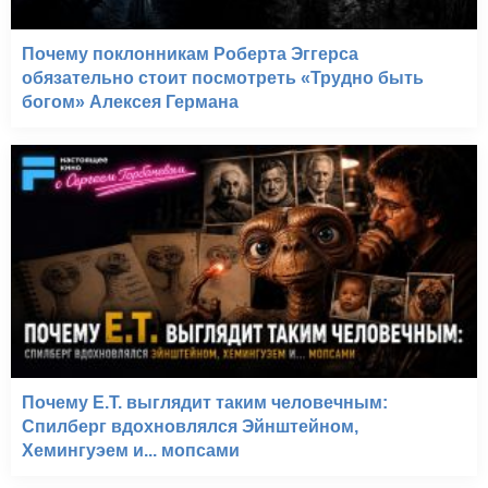
Почему поклонникам Роберта Эггерса
обязательно стоит посмотреть «Трудно быть
богом» Алексея Германа
Почему E.T. выглядит таким человечным:
Спилберг вдохновлялся Эйнштейном,
Хемингуэем и... мопсами